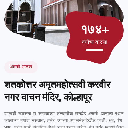
१७४+
वर्षांचा वारसा
आमची ओळख
शतकोत्तर अमृतमहोत्सवी करवीर
नगर वाचन मंदिर, कोल्हापूर
ज्ञानाची उपासना हा समाजाच्या संस्कृतीचा मानदंड असतो. ज्ञानाला स्थल
कालाच्या मर्यादा नसतात, तसेच त्याच्या उपासनेलादेखील जाती, धर्म, पंथ,
भाषा, प्रांत यांची संकुचित बंधने अडवू शकत नाहीत. हेच ब्रीद मनाशी ठेवून