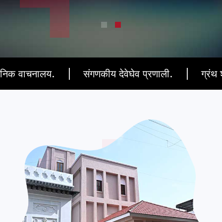
य.
संगणकीय देवेघेव प्रणाली.
ग्रंथ शोधासाठी टच 