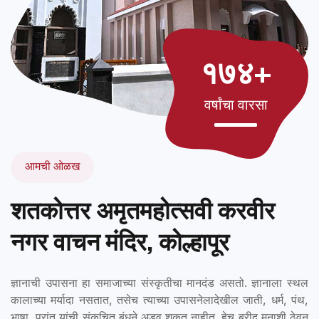
१७४+
वर्षांचा वारसा
आमची ओळख
शतकोत्तर अमृतमहोत्सवी करवीर
नगर वाचन मंदिर, कोल्हापूर
ज्ञानाची उपासना हा समाजाच्या संस्कृतीचा मानदंड असतो. ज्ञानाला स्थल
कालाच्या मर्यादा नसतात, तसेच त्याच्या उपासनेलादेखील जाती, धर्म, पंथ,
भाषा, प्रांत यांची संकुचित बंधने अडवू शकत नाहीत. हेच ब्रीद मनाशी ठेवून