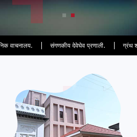
य.
संगणकीय देवेघेव प्रणाली.
ग्रंथ शोधासाठी टच 