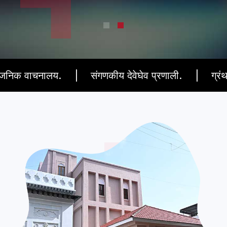
लय.
संगणकीय देवेघेव प्रणाली.
ग्रंथ शोधासाठी टच