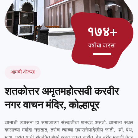
१७४+
वर्षांचा वारसा
आमची ओळख
शतकोत्तर अमृतमहोत्सवी करवीर
नगर वाचन मंदिर, कोल्हापूर
ज्ञानाची उपासना हा समाजाच्या संस्कृतीचा मानदंड असतो. ज्ञानाला स्थल
कालाच्या मर्यादा नसतात, तसेच त्याच्या उपासनेलादेखील जाती, धर्म, पंथ,
भाषा, प्रांत यांची संकुचित बंधने अडवू शकत नाहीत. हेच ब्रीद मनाशी ठेवून