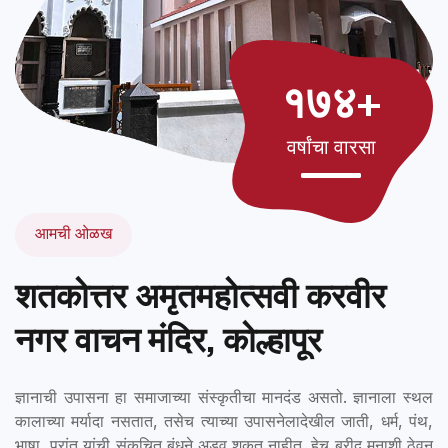
१७४+
वर्षांचा वारसा
आमची ओळख
शतकोत्तर अमृतमहोत्सवी करवीर
नगर वाचन मंदिर, कोल्हापूर
ज्ञानाची उपासना हा समाजाच्या संस्कृतीचा मानदंड असतो. ज्ञानाला स्थल
कालाच्या मर्यादा नसतात, तसेच त्याच्या उपासनेलादेखील जाती, धर्म, पंथ,
भाषा, प्रांत यांची संकुचित बंधने अडवू शकत नाहीत. हेच ब्रीद मनाशी ठेवून