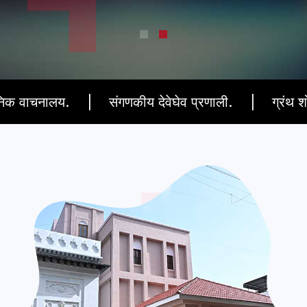
य.
संगणकीय देवेघेव प्रणाली.
ग्रंथ शोधासाठी टच स