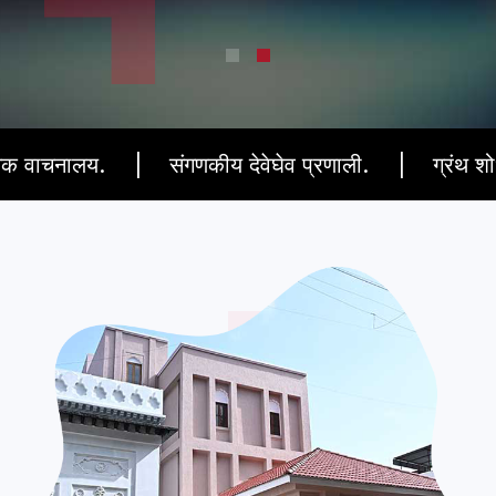
.
संगणकीय देवेघेव प्रणाली.
ग्रंथ शोधासाठी टच स्