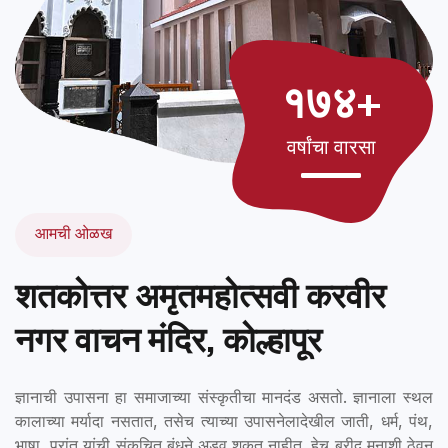
१७४+
वर्षांचा वारसा
आमची ओळख
शतकोत्तर अमृतमहोत्सवी करवीर
नगर वाचन मंदिर, कोल्हापूर
ज्ञानाची उपासना हा समाजाच्या संस्कृतीचा मानदंड असतो. ज्ञानाला स्थल
कालाच्या मर्यादा नसतात, तसेच त्याच्या उपासनेलादेखील जाती, धर्म, पंथ,
भाषा, प्रांत यांची संकुचित बंधने अडवू शकत नाहीत. हेच ब्रीद मनाशी ठेवून