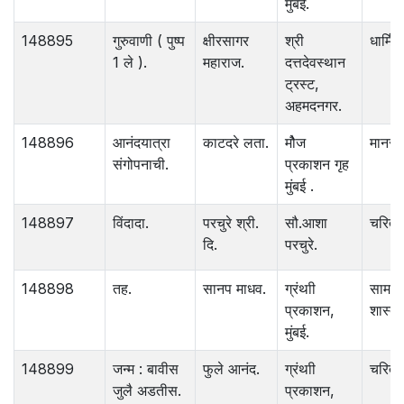
मुंबई.
148895
गुरुवाणी ( पुष्प
क्षीरसागर
श्री
धार्मिक
1 ले ).
महाराज.
दत्तदेवस्थान
ट्रस्ट,
अहमदनगर.
148896
आनंदयात्रा
काटदरे लता.
मौेज
मानसशा
संगोपनाची.
प्रकाशन गृह
मुंबई .
148897
विंदादा.
परचुरे श्री.
सौ.आशा
चरित्र
दि.
परचुरे.
148898
तह.
सानप माधव.
ग्रंथाी
सामा
प्रकाशन,
शास्त्र
मुंबई.
148899
जन्म : बावीस
फुले आनंद.
ग्रंथाी
चरित्र
जुलै अडतीस.
प्रकाशन,