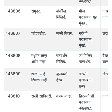
कोल्हापूर.
148806
समुद्र.
बोकील
मौेज
कथा
मिलिदं.
प्रकाशन गृह
कादंबर
मुंबई .
148807
चांदणडोह.
माळी विजय.
ग्रंथाी
लेख
प्रकाशन,
मुंबई.
148808
मधुमेह तंत्र
पटवर्धन
डॉ.मिलिदं
वैद्यक
आणि मंत्र.
मिलिदं.
पटवर्धन.
शास्त्र
148809
शाळा आहे -
कुलकर्णी
ग्रंथाी
लेख
शिक्षण नाही.
हेरंब.
प्रकाशन,
मुंबई.
148810
सखी सावित्री.
कदम मन्दा.
हिरण्यकेशी
काव्य.
प्रकाशन
कोल्हापूर.