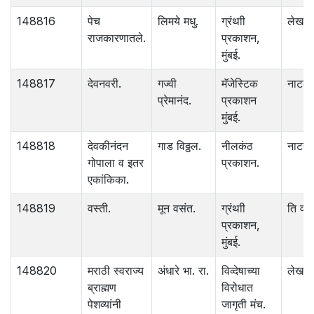
148816
पेच
लिमये मधु.
ग्रंथाी
लेख
राजकारणातले.
प्रकाशन,
मुंबई.
148817
देवनवरी.
गज्वी
मॅजेस्टिक
नाटक.
प्रेमानंद.
प्रकाशन
मुंबई.
148818
देवकीनंदन
गाड विठ्ठल.
नीलकंठ
नाटक.
गोपाला व इतर
प्रकाशन.
एकांकिका.
148819
वस्ती.
मून वसंत.
ग्रंथाी
ति वा
प्रकाशन,
मुंबई.
148820
मराठी स्वराज्य
अंधारे भा. रा.
विव्देषाच्या
लेख
ब्राह्मण
विरोधात
पेशव्यांनी
जागृती मंच.