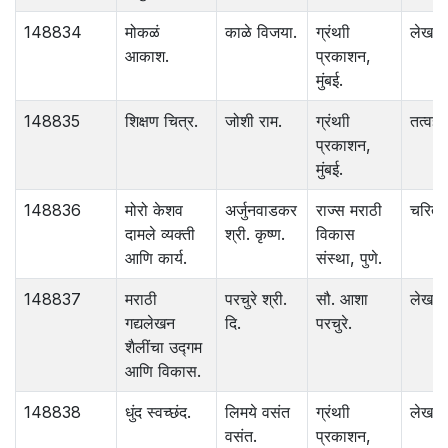
148834
मोकळं
काळे विजया.
ग्रंथाी
लेख
आकाश.
प्रकाशन,
मुंबई.
148835
शिक्षण चित्र.
जोशी राम.
ग्रंथाी
तत्वज्ञ
प्रकाशन,
मुंबई.
148836
मोरो केशव
अर्जुनवाडकर
राज्स मराठी
चरित्र
दामले व्यक्ती
श्री. कृष्ण.
विकास
आणि कार्य.
संस्था, पुणे.
148837
मराठी
परचुरे श्री.
सौ. आशा
लेख
गद्यलेखन
दि.
परचुरे.
शैलींचा उद्गम
आणि विकास.
148838
धुंद स्वच्छंद.
लिमये वसंत
ग्रंथाी
लेख
वसंत.
प्रकाशन,