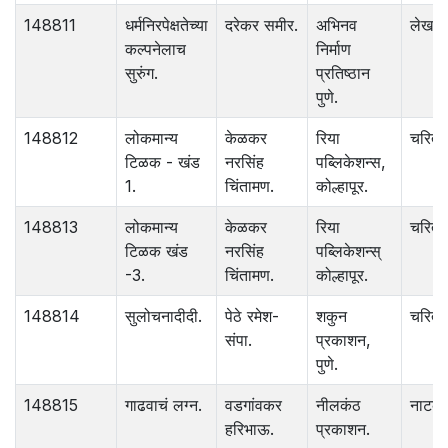
148811
धर्मनिरपेक्षतेच्या
दरेकर समीर.
अभिनव
लेख
कल्पनेलाच
निर्माण
सुरुंग.
प्रतिष्ठान
पुणे.
148812
लोकमान्य
केळकर
रिया
चरित्र
टिळक - खंड
नरसिंह
पब्लिकेशन्स,
1.
चिंतामण.
कोल्हापूर.
148813
लोकमान्य
केळकर
रिया
चरित्र
टिळक खंड
नरसिंह
पब्लिकेशन्स्
-3.
चिंतामण.
कोल्हापूर.
148814
सुलोचनादीदी.
पेठे रमेश-
शकुन
चरित्र
संपा.
प्रकाशन,
पुणे.
148815
गाढवाचं लग्न.
वडगांवकर
नीलकंठ
नाटक.
हरिभाऊ.
प्रकाशन.