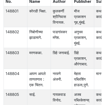
No.
Name
Author
Publisher
Subj
148801
कोरडी भिक्षा.
कुलकर्णी
मौज
कथा
श्रीनिवास
प्रकाशन
कादंबर
विनायक.
गृह,मुंबई.
148802
निंबोणीच्या
पाडगांवकर
अनुभव
कथा
झाडामागे.
मंगेश.
प्रकाशन,
कादंबर
मुंबई.
148803
मरणकळा.
गिर्‍हे जनाबाई.
गिर्‍हे
कथा
प्रकाशन,
कादंबर
औरंगाबाद.
148804
आपण आपले
नरवणे
मेहता
मानसशा
ताणतणाव :
अंजनी.
पब्लिशिंंग
एक चिंतन.
हाऊस,पुणे.
148805
साई.
गायकवाड
अजब
कथा
विनोद.
पब्लिकेशन्स्
कादंबर