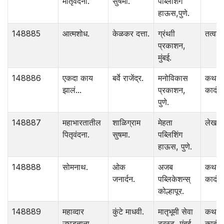
मातृवंदना.
सुषमा.
पब्लिशिंंग
हाऊस,पुणे.
148885
आत्मशोध.
केळकर दत्ता.
ग्रंथाी
तत्वज्ञ
प्रकाशन,
मुंबई.
148886
एकदा काय
बर्वे राजेंद्र.
मनोविकास
कथा
झालं...
प्रकाशन,
कादंबर
पुणे.
148887
महाभारतातील
शाळिग्राम
मेहता
लेख
पितृवंदना.
सुषमा.
पब्लिशिंग
हाऊस, पुणे.
148888
सोमनाथ.
ओक
अजब
कथा
जनार्दन.
पब्लिकेशन्स्
कादंबर
कोल्हापूर.
148889
महाव्दार
कुंटे माधवी.
मातृभूमी सेवा
कथा
उघडताना.
ट्रस्ट, मुंबई.
कादंबर