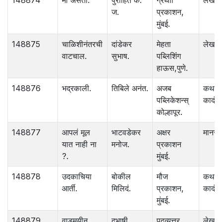
148874
मी असता.
पुरोहित के.
ग्रंथाी
लेख
ज.
प्रकाशन,
मुंबई.
148875
चाळिशीनंतरची
दांडेकर
मेहता
लेख
वाटचाल.
सुभाष.
पब्लिशिंंग
हाऊस,पुणे.
148876
भद्रकाली.
तिबिले अनंत.
अजब
कथा
पब्लिकेशन्स्
कादंबर
कोल्हापूर.
148877
आपलं मूल
भाटवडेकर
अक्षर
मानसशा
यात नाही ना
मनोज.
प्रकाशन
?.
मुंबई.
148878
उदकाचिया
बोकील
मौज
कथा
आर्ती.
मिलिदं.
प्रकाशन,
कादंबर
मुंबई.
148879
वाडमयीन
दुभाषी
पदव्युत्तर
लेख