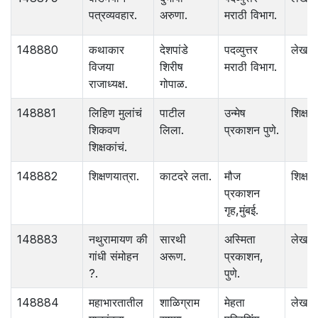
पत्रव्यवहार.
अरुणा.
मराठी विभाग.
148880
कथाकार
देशपांडे
पदव्युत्तर
लेख
विजया
शिरीष
मराठी विभाग.
राजाध्यक्ष.
गोपाळ.
148881
लिहिण मुलांचं
पाटील
उन्मेष
शिक्षणश
शिकवण
लिला.
प्रकाशन पुणे.
शिक्षकांचं.
148882
शिक्षणयात्रा.
काटदरे लता.
मौज
शिक्षणश
प्रकाशन
गृह,मुंबई.
148883
नथुरामायण की
सारथी
अस्मिता
लेख
गांधी संमोहन
अरूण.
प्रकाशन,
?.
पुणे.
148884
महाभारतातील
शाळिग्राम
मेहता
लेख