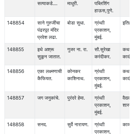
सत्याकडे....
माधुरी.
पब्लिशिंंग
हाऊस,पुणे.
148854
साने गुरुजींचा
बोडा सुधा.
ग्रंथाी
इतिहा
पंढरपूर मंदिर
प्रकाशन,
प्रवेश लढा.
मुंबई.
148855
इथे अश्रू
गुजर ना. रा.
सौ.सुरेखा
कथा
सुकून जातात.
करंदीकर.
कादंबर
148856
एका लक्ष्मणाची
कोनकर
ग्रंथाी
कथा
कैफियत.
काशिनाथ.
प्रकाशन,
कादंबर
मुंबई.
148857
जग जनुकांचे.
पुरंदरे हेमा.
ग्रंथाी
वैद्यक
प्रकाशन,
शास्त्र
मुंबई.
148858
सनद.
सुर्वे नारायण.
ग्रंथाी
काव्य.
प्रकाशन,