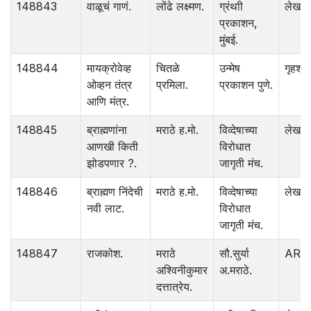
148843
वाळूचं गाणं.
लोंढे लक्ष्मण.
ग्रंथाी
लेख
प्रकाशन,
मुंबई.
148844
मायक्रोवेव्ह
चितळे
उन्मेष
गृहशास्
ओव्हन तंत्र
प्रमिला.
प्रकाशन पुणे.
आणि मंत्र.
148845
ब्राह्मणांना
मराठे ह.मो.
विव्देषाच्या
लेख
आणखी किती
विरोधात
झोडपणार ?.
जागृती मंच.
148846
ब्राह्मण निंदेची
मराठे ह.मो.
विव्देषाच्या
लेख
नवी लाट.
विरोधात
जागृती मंच.
148847
राजकोश.
मराठे
सौ.सुर्या
ART
अश्‍विनीकुमार
अ.मराठे.
दत्तात्रेय.