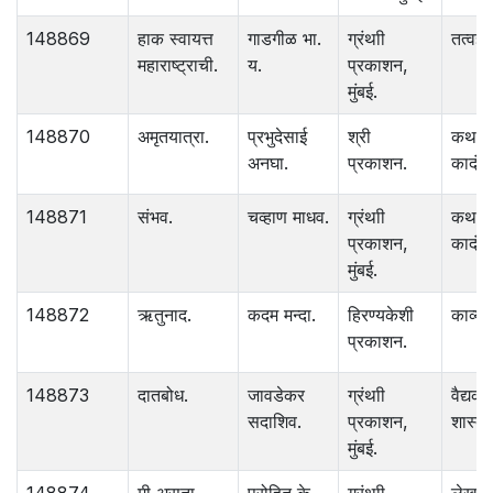
148869
हाक स्वायत्त
गाडगीळ भा.
ग्रंथाी
तत्वज्ञ
महाराष्ट्राची.
य.
प्रकाशन,
मुंबई.
148870
अमृतयात्रा.
प्रभुदेसाई
श्री
कथा
अनघा.
प्रकाशन.
कादंबर
148871
संभव.
चव्हाण माधव.
ग्रंथाी
कथा
प्रकाशन,
कादंबर
मुंबई.
148872
ऋतुनाद.
कदम मन्दा.
हिरण्यकेशी
काव्य.
प्रकाशन.
148873
दातबोध.
जावडेकर
ग्रंथाी
वैद्यक
सदाशिव.
प्रकाशन,
शास्त्र
मुंबई.