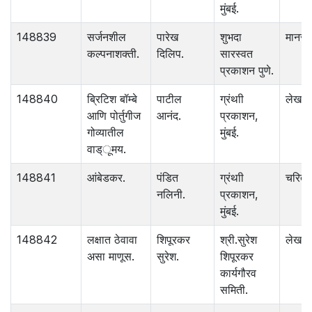
मुंबई.
148839
सर्जनशील
पारेख
शुभदा
मानसशा
कल्पनाशक्ती.
दिलिप.
सारस्वत
प्रकाशन पुणे.
148840
ब्रिटिश बॉम्बे
पाटील
ग्रंथाी
लेख
आणि पोर्तुगीज
आनंद.
प्रकाशन,
गोव्यातील
मुंबई.
वाड्ूमय.
148841
आंबेडकर.
पंडित
ग्रंथाी
चरित्र
नलिनी.
प्रकाशन,
मुंबई.
148842
लक्षात ठेवावा
शिपूरकर
श्री.सुरेश
लेख
असा माणूस.
सुरेश.
शिपूरकर
कार्यगौरव
समिती.