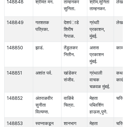
148848
श्रीमंत मन.
ताम्हनकर
श्रीम.सुनिता
लेख
सुनिता.
ताम्हनकर.
148849
गतशतक
देशपंाडे
ग्रंथाी
लेख
पत्रिका.
शिरीष
प्रकाशन,
गेापाळ.
मुंबई.
148850
झाडं.
तेंडुलकर
असस
काव्य.
नितीन.
प्रकाशन
मुंबई.
148851
अशांत पर्व.
खांडेकर
ग्रंथाली
कथा
संजीव.
वाचक
कादंबर
चळवळ मुंबई.
148852
अंतराळवीर
वाळिंबे
मेहता
चरित्र
सुनीता
चित्रा.
पब्लिशिंंग
विल्यम्स.
हाऊस,पुणे.
148853
स्वप्नाकडून
शानभाग
मेहता
चरित्र