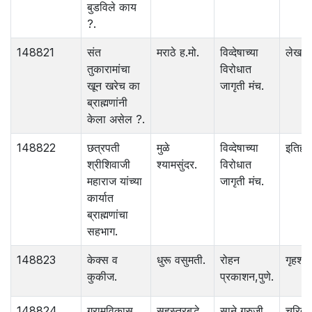
बुडविले काय
?.
148821
संत
मराठे ह.मो.
विव्देषाच्या
लेख
तुकारामांचा
विरोधात
खून खरेच का
जागृती मंच.
ब्राह्मणांनी
केला असेल ?.
148822
छत्रपती
मुळे
विव्देषाच्या
इतिहा
श्रीशिवाजी
श्यामसुंदर.
विरोधात
महाराज यांच्या
जागृती मंच.
कार्यात
ब्राह्मणांचा
सहभाग.
148823
केक्स व
धुरू वसुमती.
रोहन
गृहशास्
कुकीज.
प्रकाशन,पुणे.
148824
ग्रामविकास
सहस्त्रबुद्धे
साने गुरुजी
चरित्र