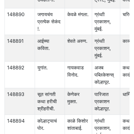
148890
जगायचंय
केवळे मंगला.
ग्रंथाी
चरित्र
प्रत्येक सेकंद
प्रकाशन,
!.
मुंबई.
148891
आईच्या
शेवते अरुण.
ग्रंथाी
काव्य.
कविता.
प्रकाशन,
मुंबई.
148892
युगांत.
गायकवाड
अजब
कथा
विनोद.
पब्लिकेशन्स्
कादंबर
कोल्हापूर.
148893
सूत सांगती
केणेकर
पारिजात
धार्मिक
कथा हरीची
मुक्ता.
प्रकाशन
श्रीहरीची.
कोल्हापूर.
148894
कोल्हाट्याचं
काळे किशोर
ग्रंथाी
कथा
पोर.
शांताबाई.
प्रकाशन,
कादंबर