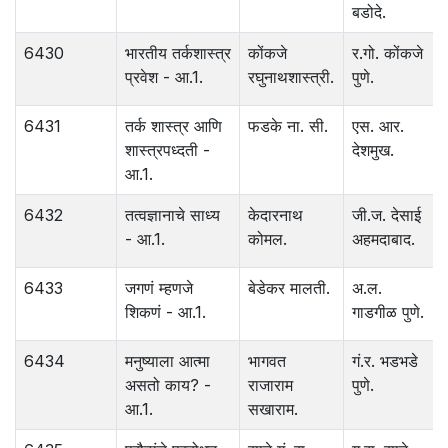
बडोदे.
6430
भारतीय तर्कशास्त्र
कोंकजे
र.गो. कोंकजे
प्रवेश - आ.1.
रघुनाथशास्त्री.
पुणे.
6431
तर्क शास्त्र आणि
फडके ना. सी.
एस. आर.
शास्त्रपध्दती -
देशमुख.
आ.1.
6432
तत्वज्ञानाचे साध्य
केदारनाथ
जी.ज. देसाई
- आ.1.
कोमल.
अहमदाबाद.
6433
जगणं म्हणजे
बेडेकर मालती.
अ.ल.
शिकणं - आ.1.
गाडगीळ पुणे.
6434
मनुष्याला आत्मा
भागवत
गं.र. भडभडे
असतो काय? -
राजाराम
पुणे.
आ.1.
सखाराम.