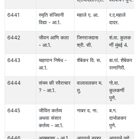
6441
स्मृति संजिवनी
महाले ए. आ.
र.ए.महाले
विद्या - आ.1.
दादर.
6442
जीवन आणि कला
जिनराजदास
शं.वा. कुलक
- आ.1.
श्री. सी.
र्णी मुंबई 4.
6443
चहापान निषेध -
शेंबेकर वि. स.
बा.पां. शेंबेकर
आ.1.
रत्नागिरी.
6444
संयम की स्वैराचार
वालावलकर म.
गो.वा.
? - आ.1.
तु.
कुलकर्णी
पुणे.
6445
जीवित कर्तव्य
नाबर द. ना.
ब.ग.
अथवा संसार
दाभोळकर
कर्तव्य - आ.1.
पुणे.
6446
आत्महत्या - आ.1.
आठवले नरहर
आठवले पुणे.