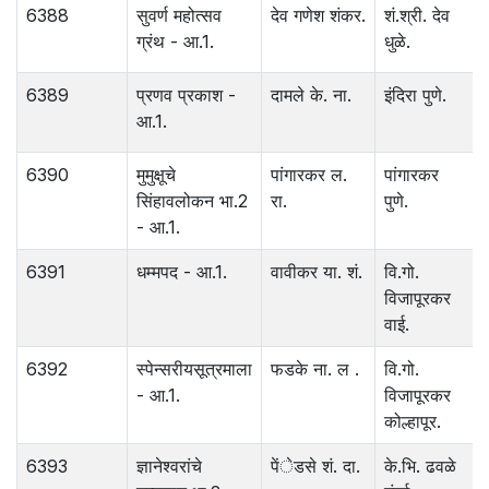
6388
सुवर्ण महोत्सव
देव गणेश शंकर.
शं.श्री. देव
ग्रंथ - आ.1.
धुळे.
6389
प्रणव प्रकाश -
दामले के. ना.
इंदिरा पुणे.
आ.1.
6390
मुमुक्षूचे
पांगारकर ल.
पांगारकर
सिंहावलोकन भा.2
रा.
पुणे.
- आ.1.
6391
धम्मपद - आ.1.
वावीकर या. शं.
वि.गो.
विजापूरकर
वाई.
6392
स्पेन्सरीयसूत्रमाला
फडके ना. ल .
वि.गो.
- आ.1.
विजापूरकर
कोल्हापूर.
6393
ज्ञानेश्‍वरांचे
पेंेडसे शं. दा.
के.भि. ढवळे