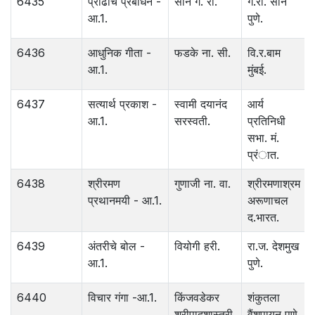
6435
प्रौढांचे प्रबोधन -
साने गं. रा.
ग.रा. साने
आ.1.
पुणे.
6436
आधुनिक गीता -
फडके ना. सी.
वि.र.बाम
आ.1.
मुंबई.
6437
सत्यार्थ प्रकाश -
स्वामी दयानंद
आर्य
आ.1.
सरस्वती.
प्रतिनिधी
सभा. मं.
प्रंात.
6438
श्रीरमण
गुणाजी ना. वा.
श्रीरमणाश्रम
प्रथानमयी - आ.1.
अरूणाचल
द.भारत.
6439
अंतरीचे बोल -
वियोगी हरी.
रा.ज. देशमुख
आ.1.
पुणे.
6440
विचार गंगा -आ.1.
किंजवडेकर
शंकुतला
श्रीपादशास्त्री.
वैंशपायन पुणे.