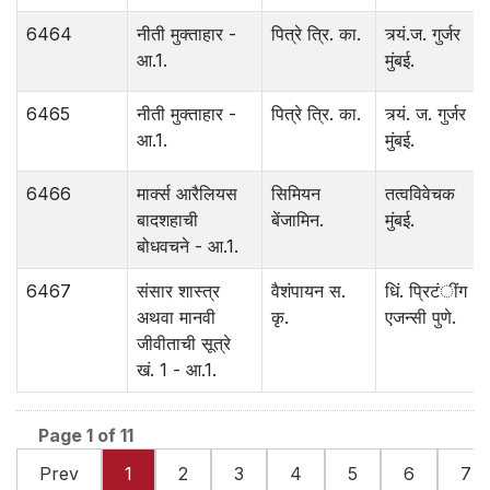
6464
नीती मुक्ताहार -
पित्रे त्रि. का.
त्र्यं.ज. गुर्जर
आ.1.
मुंबई.
6465
नीती मुक्ताहार -
पित्रे त्रि. का.
त्र्यं. ज. गुर्जर
आ.1.
मुंबई.
6466
मार्क्स आरैलियस
सिमियन
तत्वविवेचक
बादशहाची
बेंजामिन.
मुंबई.
बोधवचने - आ.1.
6467
संसार शास्त्र
वैशंपायन स.
धिं. प्रिटंींग
अथवा मानवी
कृ.
एजन्सी पुणे.
जीवीताची सूत्रे
खं. 1 - आ.1.
Page 1 of 11
Prev
1
2
3
4
5
6
7