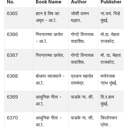
No.
Book Name
Author
Publisher
6365
ज्ञान हे विष का
जोशी वामन
ना.त्र्यं. भिडे
अमृत - आ.1.
मल्हार.
मुंबई.
6366
गिरनारच्या छायेत
गोगटे विनायक
मो.दा. मेहता
- आ.1.
सदाशिव.
राजकोट.
6367
गिरनारच्या छायेत.
गोगटे विनायक
मो. दा. मेहता
सदाशिव.
राजकोट.
6368
बोधपर व्याख्याने -
प्रधान महादेव
मनोरंजक
आ.1.
रामचंद्र.
ग्रंथ मुंबई.
6369
आधुनिक गीता -
फडके ना. सी.
वि.र.बाम
आ.1.
मुंबई.
6370
आधुनिक गीता -
फडके ना. सी.
किलोस्कर
आ.1.
प्रेस .