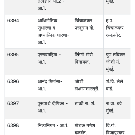
तत्वज्ञान भा.2 -
मुंबई.
आ.1.
6394
आधिभौतिक
चिंचाळकर
ह.प.
सुधारणा व
परशुराम गो.
चिंचाळकर
अध्यात्मिक धारणा-
अमळनेर.
आ.1.
6395
प्रणवमहिमा -
शिंगणे मोरो
पुण तांबेकर
आ.1.
विनायक.
जोशी मं.
मुंबई.
6396
आनंद मिमांसा-
जोशी
शं.वि. लेले
आ.1.
लक्ष्मणशास्त्री.
वाई.
6397
पुरूषार्थ दीपिका -
टाकी रा. शं.
रा.वा. बर्वे
आ.1.
मुंबई.
6398
नित्यनियम - आ.1.
मोडक गणेश
वि.गो.
बळवंत.
विजापूरकर