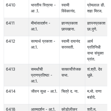
6410
भारतीय स्त्रिया -
स्वामी
प्रेमलाल डी.
आ .1.
विवेकानंद.
शहा मिरज.
6411
मीमांसादर्शन -
ज्ञानप्रकाश
ज्ञापनप्रकाश
आ.1.
छापखाना.
छा.पुणे.
6412
सत्यार्थ प्रकाश -
स्वामी दयानंद
आर्य
आ.1.
सरस्वती.
प्रतिनिधी
सभा संयुक्त
प्रांत.
6413
समर्थांची
सत्कार्योत्तेजक
शं.श्री. देव
प्राणप्रतिष्ठा -
सभा.
धुळे.
आ.1.
6414
जीवन सुधा - आ.1.
चित्रे द. ना.
म.मो. राणा
बडोदे.
6418
आत्मदर्शन - आ.1.
कोडोलीकर
श्री.म.