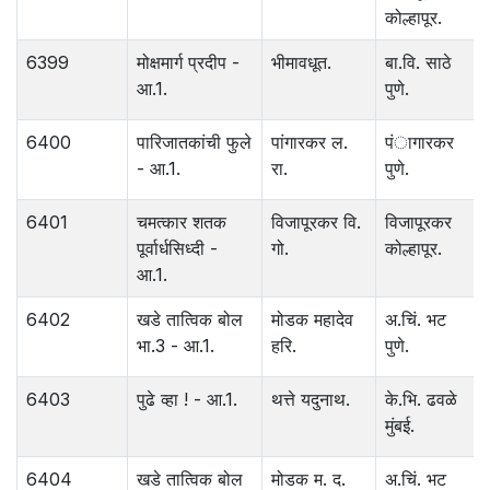
कोल्हापूर.
6399
मोक्षमार्ग प्रदीप -
भीमावधूत.
बा.वि. साठे
आ.1.
पुणे.
6400
पारिजातकांची फुले
पांगारकर ल.
पंागारकर
- आ.1.
रा.
पुणे.
6401
चमत्कार शतक
विजापूरकर वि.
विजापूरकर
पूर्वार्धसिध्दी -
गो.
कोल्हापूर.
आ.1.
6402
खडे तात्विक बोल
मोडक महादेव
अ.चिं. भट
भा.3 - आ.1.
हरि.
पुणे.
6403
पुढे व्हा ! - आ.1.
थत्ते यदुनाथ.
के.भि. ढवळे
मुंबई.
6404
खडे तात्विक बोल
मोडक म. द.
अ.चिं. भट