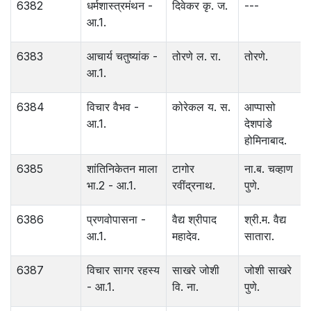
6382
धर्मशास्त्रमंथन -
दिवेकर कृ. ज.
---
आ.1.
6383
आचार्य चतुष्यांक -
तोरणे ल. रा.
तोरणे.
आ.1.
6384
विचार वैभव -
कोरेकल य. स.
आप्पासो
आ.1.
देशपांडे
होमिनाबाद.
6385
शांतिनिकेतन माला
टागोर
ना.ब. चव्हाण
भा.2 - आ.1.
रवींद्रनाथ.
पुणे.
6386
प्रणवोपासना -
वैद्य श्रीपाद
श्री.म. वैद्य
आ.1.
महादेव.
सातारा.
6387
विचार सागर रहस्य
साखरे जोशी
जोशी साखरे
- आ.1.
वि. ना.
पुणे.