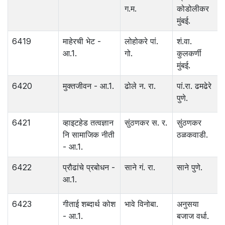
ग.म.
कोडोलीकर
मुंबई.
6419
माहेरची भेट -
लोहोकरे पां.
शं.वा.
आ.1.
गो.
कुलकर्णी
मुंबई.
6420
मुक्तजीवन - आ.1.
ढोले न. रा.
पां.रा. ढमढेरे
पुणे.
6421
व्हाइटहेड तत्वज्ञान
सुंठणकर स. र.
सुंठणकर
नि सामाजिक नीती
ठळकवाडी.
- आ.1.
6422
प्रौढांचे प्रबोधन -
साने गं. रा.
साने पुणे.
आ.1.
6423
गीताई शब्दार्थ कोश
भावे विनोबा.
अनुसया
- आ.1.
बजाज वर्धा.