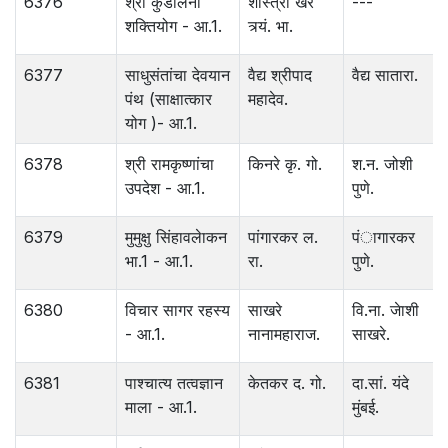
6376
श्री कुंडलिनी
शास्त्री खरे
---
शक्तियोग - आ.1.
त्र्यं. भा.
6377
साधुसंतांचा देवयान
वैद्य श्रीपाद
वैद्य सातारा.
पंथ (साक्षात्कार
महादेव.
योग )- आ.1.
6378
श्री रामकृष्णांचा
किनरे कृ. गो.
श.न. जोशी
उपदेश - आ.1.
पुणे.
6379
मुमुक्षु सिंहावलेाकन
पांगारकर ल.
पंागारकर
भा.1 - आ.1.
रा.
पुणे.
6380
विचार सागर रहस्य
साखरे
वि.ना. जेाशी
- आ.1.
नानामहाराज.
साखरे.
6381
पाश्‍चात्य तत्वज्ञान
केतकर द. गो.
दा.सां. यंदे
माला - आ.1.
मुंबई.