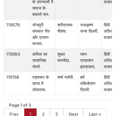
के उपन्यासों में
वाङमय.
समाज के
बदलते रूप.
115678
भोजपुरी
श्रीवास्तव
राधाकृष्ण
हिंदी
संस्कार गीत
शैलेश.
सन्स दिल्ली.
ललित
और प्रसार
वाङमय.
माध्यम.
115684
कविता का
शुक्ल
पवन
हिंदी
सामाजिक
मत्स्येंद्र.
प्रकाशन
ललित
संदर्भ.
इलाहाबाद.
वाङमय.
116158
पद्माकर के
शर्मा पार्वती.
हर्ष
हिंदी
काव्य में
पब्लिकेशन
ललित
लोकतत्व.
दिल्ली.
वाङमय.
Page 1 of 3
Prev
1
2
3
Next
Last ››