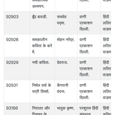
समीक्षात्मक
दिल्ली.
वाङमय.
अध्ययन.
92903
बूँद बावडी.
सचदेव
वाणी
हिंदी
पद्मा.
प्रकाशन
ललित
दिल्ली.
वाङमय.
92928
समकालीन
मोहन नरेंद्र.
वाणी
हिंदी
कविता के बारे
प्रकाशन
ललित
में.
दिल्ली.
वाङमय.
92929
नयी कविता.
देवराज.
वाणी
हिंदी
प्रकाशन
ललित
दिल्ली.
वाङमय.
92931
निर्मल वर्मा के
केंगरानी
वाणी
हिंदी
स्त्री विमर्श.
वंदना.
प्रकाशन
ललित
दिल्ली.
वाङमय.
93166
निरालाा और
भावुक कृष्ण.
परशुराम हिंदी
हिंदी
दिनकर के
संस्थान
ललित