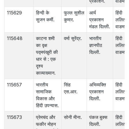
प्रकाशन.
वाङमय.
115629
हिन्दी के
फुल्ल सुशील
आर्य
हिंदी
सुजन कर्मी.
कुमार.
प्रकाशन
ललित
मंडल दिल्ली.
वाङमय.
115648
काटना शमी
वर्मा सुरेंद्र.
भारतीय
हिंदी
का वृक्ष
ज्ञानपीठ
ललित
पद्मपंखुरी की
दिल्ली.
वाङमय.
धार से : एक
दृश्य
काव्याख्यान.
115657
भारतीय
सिंह
अभिव्यक्ति
हिंदी
सामाजिक
एस.आर.
प्रकाशन
ललित
विकास और
दिल्ली.
वाङमय.
हिंदी उपन्यास.
115673
प्रेमचंद और
सोनी मीना.
पंकज बुक्स
हिंदी
फकीर मोहन
दिल्ली.
ललित