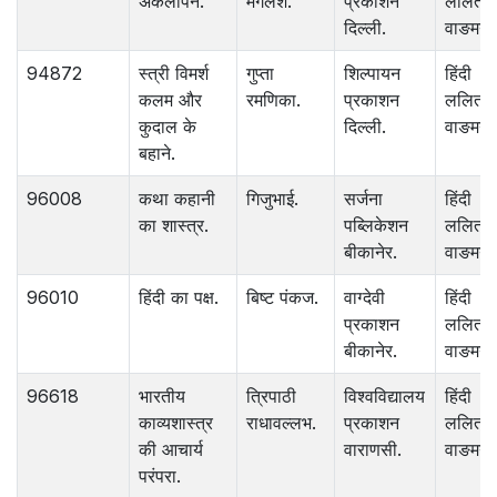
अकेलापन.
मंगलेश.
प्रकाशन
ललित
दिल्ली.
वाङमय.
94872
स्त्री विमर्श
गुप्ता
शिल्पायन
हिंदी
कलम और
रमणिका.
प्रकाशन
ललित
कुदाल के
दिल्ली.
वाङमय.
बहाने.
96008
कथा कहानी
गिजुभाई.
सर्जना
हिंदी
का शास्त्र.
पब्लिकेशन
ललित
बीकानेर.
वाङमय.
96010
हिंदी का पक्ष.
बिष्ट पंकज.
वाग्देवी
हिंदी
प्रकाशन
ललित
बीकानेर.
वाङमय.
96618
भारतीय
त्रिपाठी
विश्‍वविद्यालय
हिंदी
काव्यशास्त्र
राधावल्लभ.
प्रकाशन
ललित
की आचार्य
वाराणसी.
वाङमय.
परंपरा.