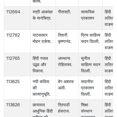
काव्य.
112694
स्त्री आकांक्षा
गीताश्री.
सामायिक
हिंदी
के मानचित्र.
प्रकाशन
ललित
वाङमय.
112762
नाटककार
तिवारी
प्रिय साहित्य
हिंदी
मोहन राकेश.
कृष्णानंद.
सदन दिल्ली.
ललित
वाङमय.
112765
हिंदी गजल
अस्थाना
सुनील
हिंदी
उद्भव और
रोहिताश्‍व.
साहित्य सदन
ललित
विकास.
दिल्ली.
वाङमय.
113825
नयी कविता
बेग अशरफ
सदानीरा
हिंदी
की
अली.
प्रकाशन
ललित
काव्यानुभूति.
दिल्ली.
वाङमय.
113826
छायावाद
त्रिपाठी
शिक्षा
हिंदी
आधुनिक हिंदी
हंसराज.
संस्थान
ललित