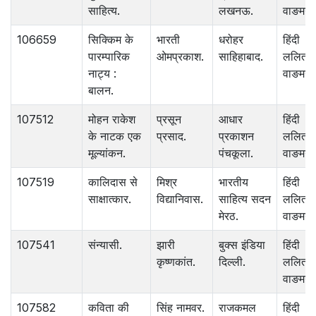
साहित्य.
लखनऊ.
वाङमय.
106659
सिक्किम के
भारती
धरोहर
हिंदी
पारम्पारिक
ओमप्रकाश.
साहिहाबाद.
ललित
नाट्य :
वाङमय.
बालन.
107512
मोहन राकेश
प्रसून
आधार
हिंदी
के नाटक एक
प्रसाद.
प्रकाशन
ललित
मूल्यांकन.
पंचकूला.
वाङमय.
107519
कालिदास से
मिश्र
भारतीय
हिंदी
साक्षात्कार.
विद्यानिवास.
साहित्य सदन
ललित
मेरठ.
वाङमय.
107541
संन्यासी.
झारी
बुक्स इंडिया
हिंदी
कृष्णकांत.
दिल्ली.
ललित
वाङमय.
107582
कविता की
सिंह नामवर.
राजकमल
हिंदी