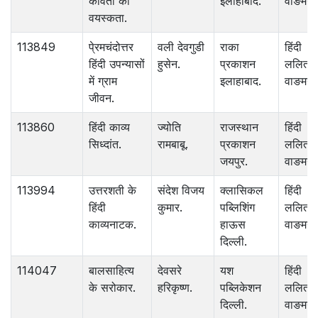
कविता की
इलाहाबाद.
वाङमय.
वयस्कता.
113849
पे्रमचंदोत्तर
वली देवगुडी
राका
हिंदी
हिंदी उपन्यासों
हुसेन.
प्रकाशन
ललित
में ग्राम
इलाहाबाद.
वाङमय.
जीवन.
113860
हिंदी काव्य
ज्योति
राजस्थान
हिंदी
सिध्दांत.
रामबाबू.
प्रकाशन
ललित
जयपुर.
वाङमय.
113994
उत्तरशती के
संदेश विजय
क्लासिकल
हिंदी
हिंदी
कुमार.
पब्लिशिंग
ललित
काव्यनाटक.
हाऊस
वाङमय.
दिल्ली.
114047
बालसाहित्य
देवसरे
यश
हिंदी
के सरोकार.
हरिकृष्ण.
पब्लिकेशन
ललित
दिल्ली.
वाङमय.