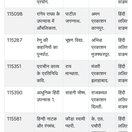
प्रयोग.
वाङमय.
115098
रांगेय राघव के
पाटील
अमन
हिंदी
उपन्यास में
जगन्नाथ.
प्रकाशन
ललित
आँचलिकता.
कानपुर.
वाङमय.
115287
रेणु की
भूषण विद्या.
अभिधा
हिंदी
कहानियों का
प्रकाशन
ललित
पुनर्पाठ.
मुजफ्फरपूर.
वाङमय.
115351
प्राचीन काव्य
राय
मंजरी
हिंदी
के प्रतिनिधि
मान्धाता.
प्रकाशन
ललित
कवि.
इलाहाबाद.
वाङमय.
115390
आधुनिक हिंदी
साहनी भीष्म.
राजकमल
हिंदी
उपन्यास 1.
प्रकाशन
ललित
दिल्ली.
वाङमय.
115581
हिन्दी नाटक
कौडा स्वामी
के. एल.
हिंदी
और रंगमंच.
प्यारी.
पचौरी
ललित