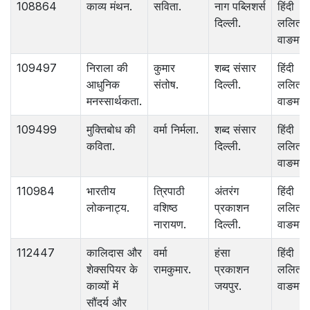
108864
काव्य मंथन.
सविता.
नाग पब्लिशर्स
हिंदी
दिल्ली.
ललित
वाङमय.
109497
निराला की
कुमार
शब्द संसार
हिंदी
आधुनिक
संतोष.
दिल्ली.
ललित
मनस्सार्थकता.
वाङमय.
109499
मुक्तिबोध की
वर्मा निर्मला.
शब्द संसार
हिंदी
कविता.
दिल्ली.
ललित
वाङमय.
110984
भारतीय
त्रिपाठी
अंतरंग
हिंदी
लोकनाट्य.
वशिष्ठ
प्रकाशन
ललित
नारायण.
दिल्ली.
वाङमय.
112447
कालिदास और
वर्मा
हंसा
हिंदी
शेक्सपियर के
रामकुमार.
प्रकाशन
ललित
काव्यों में
जयपुर.
वाङमय.
सौंदर्य और