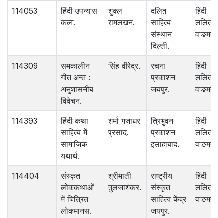
114053
हिंदी उपन्यास
शुक्ल
दलित
हिंदी
कला.
रामलखन.
साहित्य
ललित
संस्थान
वाङमय.
दिल्ली.
114309
समकालीन
सिंह वीरेद्र.
रचना
हिंदी
गीत अन्त :
प्रकाशन
ललित
अनुशासनीय
जयपुर.
वाङमय.
विवेचन.
114393
हिंदी कथा
शर्मा गजाधर
त्रिभुवन
हिंदी
साहित्य में
प्रसाद.
प्रकाशन
ललित
सामाजिक
इलाहाबाद.
वाङमय.
यथार्थ.
114404
संस्कृत
श्रीमाली
राष्ट्रीय
हिंदी
लोककथाओं
तुलजाशंकर.
संस्कृत
ललित
में चित्रित
साहित्य केंद्र
वाङमय.
लोकमानस.
जयपुर.