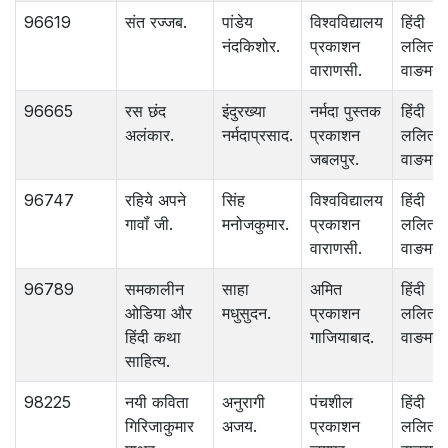
96619
संत रज्जब.
पांडेय
विश्‍वविद्यालय
हिंदी
नंदकिशोर.
प्रकाशन
ललित
वाराणसी.
वाङमय.
96665
रस छंद
इंदुरख्या
नर्मदा पुस्तक
हिंदी
अलंकार.
नर्मदाप्रसाद.
प्रकाशन
ललित
जबलपुर.
वाङमय.
96747
रहिये अपने
सिंह
विश्‍वविद्यालय
हिंदी
गावॉं जी.
मनोजकुमार.
प्रकाशन
ललित
वाराणसी.
वाङमय.
96789
समकालीन
साहा
अमित
हिंदी
ओडिया और
मधुसुदन.
प्रकाशन
ललित
हिंदी कथा
गाजियाबाद.
वाङमय.
साहित्य.
98225
नयी कविता
अनुरागी
पंचशील
हिंदी
गिरिजाकुमार
अजय.
प्रकाशन
ललित