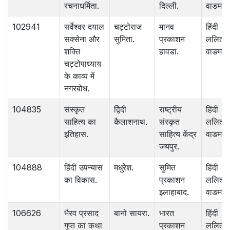
रचनाधर्मिता.
दिल्ली.
वाङमय.
102941
सर्वेश्‍वर दयाल
चट्टोराज
मानव
हिंदी
सक्सेना और
सुमिता.
प्रकाशन
ललित
शक्ति
हावडा.
वाङमय.
चट्टोपाध्याय
के काव्य में
नगरबोध.
104835
संस्कृत
द्विेदी
राष्ट्रीय
हिंदी
साहित्य का
कैलाशनाथ.
संस्कृत
ललित
इतिहास.
साहित्य केंद्र
वाङमय.
जयपुर.
104888
हिंदी उपन्यास
मधुरेश.
सुमित
हिंदी
का विकास.
प्रकाशन
ललित
इलाहाबाद.
वाङमय.
106626
भैरव प्रसाद
बानो सायरा.
भारत
हिंदी
गुप्त का कथा
प्रकाशन
ललित