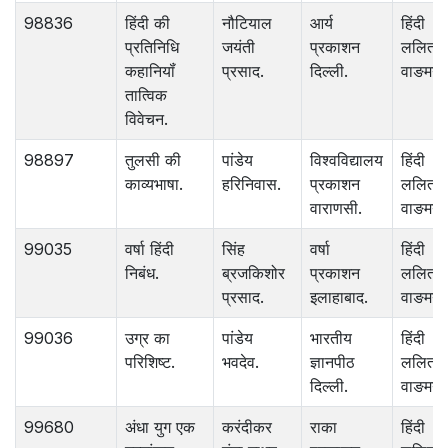
98836
हिंदी की
नौटियाल
आर्य
हिंदी
प्रतिनिधि
जयंती
प्रकाशन
ललित
कहानियॉं
प्रसाद.
दिल्ली.
वाङमय.
तात्विक
विवेचन.
98897
तुलसी की
पांडेय
विश्‍वविद्यालय
हिंदी
काव्यभाषा.
हरिनिवास.
प्रकाशन
ललित
वाराणसी.
वाङमय.
99035
वर्षा हिंदी
सिंह
वर्षा
हिंदी
निबंध.
ब्रजकिशोर
प्रकाशन
ललित
प्रसाद.
इलाहाबाद.
वाङमय.
99036
उग्र का
पांडेय
भारतीय
हिंदी
परिशिष्ट.
भवदेव.
ज्ञानपीठ
ललित
दिल्ली.
वाङमय.
99680
अंधा युग एक
करंदीकर
राका
हिंदी