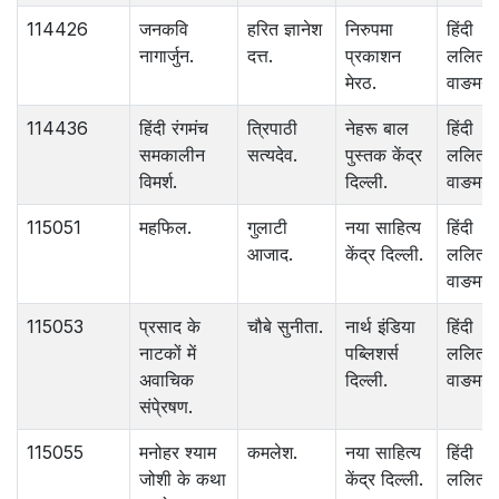
114426
जनकवि
हरित ज्ञानेश
निरुपमा
हिंदी
नागार्जुन.
दत्त.
प्रकाशन
ललित
मेरठ.
वाङमय.
114436
हिंदी रंगमंच
त्रिपाठी
नेहरू बाल
हिंदी
समकालीन
सत्यदेव.
पुस्तक केंद्र
ललित
विमर्श.
दिल्ली.
वाङमय.
115051
महफिल.
गुलाटी
नया साहित्य
हिंदी
आजाद.
केंद्र दिल्ली.
ललित
वाङमय.
115053
प्रसाद के
चौबे सुनीता.
नार्थ इंडिया
हिंदी
नाटकों में
पब्लिशर्स
ललित
अवाचिक
दिल्ली.
वाङमय.
संपे्रषण.
115055
मनोहर श्याम
कमलेश.
नया साहित्य
हिंदी
जोशी के कथा
केंद्र दिल्ली.
ललित