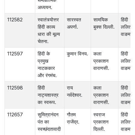
समीक्षात्मक
अध्ययन.
112582
स्वातंत्र्योत्तर
सारस्वत
सामयिक
हिंदी
हिंदी काव्य
अपर्णा.
बुक्स दिल्ली.
ललित
धारा की मूल्य
वाङमय.
चेतना.
112597
हिंदी के
कुमार विनय.
कला
हिंदी
प्रमुख
प्रकाशन
ललित
नाटककार
वाराणसी.
वाङमय.
और रंगमंच.
112598
हिंदी
राय
कला
हिंदी
नाट्यशास्त्र
नर्वदेश्‍वर.
प्रकाशन
ललित
का स्वरूप.
वाराणसी.
वाङमय.
112657
सुमित्रानंदन
गौतम
स्वराज
हिंदी
पंत का
राजेंद्र.
प्रकाशन
ललित
स्वच्छंदतावादी
दिल्ली.
वाङमय.