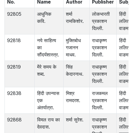
No.
Name
Author
Publisher
Subje
92805
आधुनिक
शर्मा
लोकभारती
हिंदी
कवि.
रामकिशोर.
प्रकाशन
ललित
दिल्ली.
वाङमय.
92818
नये साहित्य
मुक्तिबोध
राधाकृष्ण
हिंदी
का
गजानन
प्रकाशन
ललित
सौंदर्यशास्त्र.
माधव.
दिल्ली.
वाङमय.
92819
मेेरे समय के
सिंह
राधाकृष्ण
हिंदी
शब्द.
केदारनाथ.
प्रकाशन
ललित
दिल्ली.
वाङमय.
92838
हिंदी उपन्यास
मिश्र
राजकमल
हिंदी
एक
रामदरश.
प्रकाशन
ललित
अंतर्यात्रा.
दिल्ली.
वाङमय.
92868
विमल राय का
शर्मा सुरेश.
राधाकृष्ण
हिंदी
देवदास.
प्रकाशन
ललित