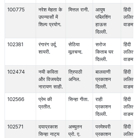
100775
नरेश मेहता के
मित्तल रानी.
आयुष
हिंदी
उपन्यासोें में
पब्लिशिंग
ललित
शिल्प प्रयोग.
हाऊस
वाङमय.
दिल्ली.
102381
रंगारंग उर्दू
सेठिया
सरोज
हिंदी
शायरी.
मूलचन्द.
किताब घर
ललित
दिल्ली.
वाङमय.
102474
नयी कविता
त्रिपाठी
बालवाणी
हिंदी
और विजयदेव
अनिल.
प्रकाशन
ललित
नारायण साही.
दिल्ली.
वाङमय.
102566
प्रेम की
सिन्हा गीता.
राही
हिंदी
प्रतीत.
प्रकाशन
ललित
दिल्ली.
वाङमय.
102571
दयाप्रकाश
अच्युतन
परमेश्वरी
हिंदी
सिन्हा नाट्य
प्रो. ए.
प्रकाशन
ललित