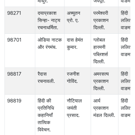
माथुर.
जयपूर.
वाङमय.
98271
दयाप्रकाश
अच्युतन
परमेश्वरी
हिंदी
सिन्हा- नाट्य
प्रो. ए.
प्रकाशन
ललित
रचनाधर्मिता.
दिल्ली.
वाङमय.
98701
ओडिया नाटक
दास हेमंत
ग्लोबल
हिंदी
और रंगमंच.
कुमार.
हारमनी
ललित
पब्लिशर्स
वाङमय.
दिल्ली.
98817
रैदास
रजनीश
अमरसत्य
हिंदी
रचनावली.
गोविंद.
प्रकाशन
ललित
दिल्ली.
वाङमय.
98819
हिंदी की
नौटियाल
आर्य
हिंदी
प्रतिनिधि
जयंती
प्रकाशन
ललित
कहानियॉं
प्रसाद.
मंडल दिल्ली.
वाङमय.
तात्विक
विवेचन.