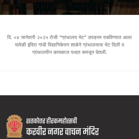
दि. ०४ जानेवारी २०२५ रोजी “ग्रंथालय भेट” उपक्रम राबविण्यात आला
यावेळी इंदिरा गांधी विद्यानिकेतन शाळेने ग्रंथालयास भेट दिली व
ग्रंथालयीन कामकाज पध्दत समजून घेतली.