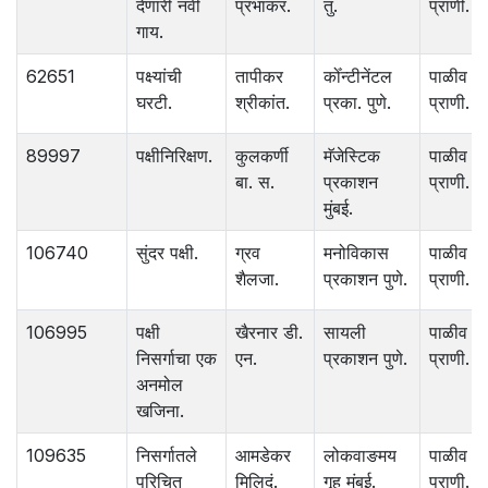
देणारी नवी
प्रभाकर.
तु.
प्राणी.
गाय.
62651
पक्ष्यांची
तापीकर
कोँन्टीनेंटल
पाळीव
घरटी.
श्रीकांत.
प्रका. पुणे.
प्राणी.
89997
पक्षीनिरिक्षण.
कुलकर्णी
मॅजेस्टिक
पाळीव
बा. स.
प्रकाशन
प्राणी.
मुंबई.
106740
सुंदर पक्षी.
ग्रव
मनोविकास
पाळीव
शैलजा.
प्रकाशन पुणे.
प्राणी.
106995
पक्षी
खैरनार डी.
सायली
पाळीव
निसर्गाचा एक
एन.
प्रकाशन पुणे.
प्राणी.
अनमोल
खजिना.
109635
निसर्गातले
आमडेकर
लोकवाङमय
पाळीव
परिचित
मिलिदं.
गृह मुंबई.
प्राणी.