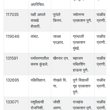
अपरिचित.
117035
पक्षी आपले
पुरंदरे
ज्योत्स्ना
पाळीव
सख्खे
किरण.
प्रकाशन पुणे.
प्राणी.
शेजारी.
119046
तांबट.
जाधव
ग्रंथाली
पाळीव
प्रल्हाद.
प्रकाशन
प्राणी.
मुंबई.
131591
पर्यावरणातील
खैरनार एन.
महाजन
पाळीव
कवच कुंडले.
पब्लिशिंंग
प्राणी.
हाऊस पुणे.
132695
पक्षिविज्ञान.
गोखले वि.
पुणे विद्यार्थी
पाळीव
ना.
गृह प्रकाशन
प्राणी.
पुणे.
133071
पशुवैद्याची
जोशी
राजहंस
पाळीव
रोजनिशी.
अरुण.
प्रकाशन पुणे.
प्राणी.