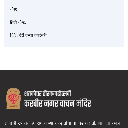
ेख.
हिंदी ेख.
िंंंहंदी कथा कादंबरी.
ज्ञानाची उपासना हा समाजाच्या संस्कृतीचा मानदंड असतो. ज्ञानाला स्थल