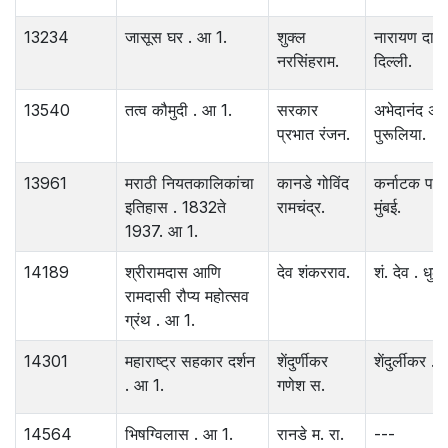
13234
जासूस घर . आ 1.
शुक्ल
नारायण दास 
नरसिंहराम.
दिल्ली.
13540
तत्व कौमुदी . आ 1.
सरकार
अभेदानंद अव
प्रभात रंजन.
पुरूलिया.
13961
मराठी नियतकालिकांचा
कानडे गोविंद
कर्नाटक प.
इतिहास . 1832ते
रामचंद्र.
मुंबई.
1937. आ 1.
14189
श्रीरामदास आणि
देव शंकरराव.
शं. देव . धुळे 
रामदासी रौप्य महोत्सव
ग्रंथ . आ 1.
14301
महाराष्ट्र सहकार दर्शन
शेंदुर्णीकर
शेंदुर्लीकर . म
. आ 1.
गणेश स.
14564
भिषग्विलास . आ 1.
रानडे म. रा.
---