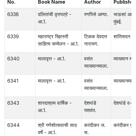
No.
Book Name
Author
Publisher
6338
दलितांची वृत्तपत्रे -
रणपिसे आप्पा.
भाऊसां आड
आ.1.
मुंबई.
6339
महाराष्ट्र ख्रिस्ती
टिळक देवदत्त
शांतिसदन न
साहित्य सम्मेलन - आ.1.
नारायण.
6340
मालावृत्त - आ.1.
वसंत
व्याख्यान माल
व्याख्यानमाला.
6341
मालावृत्त - आ.1.
वसंत
व्याख्यानमाला
व्याख्यानमाला.
6343
शारदाश्रम वार्षिक -
देशपांडे
देशपांडे व-ह
आ.1.
यशवंत.
6344
श्री गणेशोत्सवाची साठ
करंदीकर ज.
करंदीकर पुणे
वर्षे - आ.1.
स.