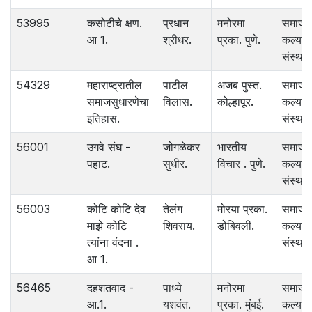
53995
कसोटीचे क्षण.
प्रधान
मनोरमा
समाज
आ 1.
श्रीधर.
प्रका. पुणे.
कल्याण
संस्था.
54329
महाराष्ट्रातील
पाटील
अजब पुस्त.
समाज
समाजसुधारणेचा
विलास.
कोल्हापूर.
कल्याण
इतिहास.
संस्था.
56001
उगवे संघ -
जोगळेकर
भारतीय
समाज
पहाट.
सुधीर.
विचार . पुणे.
कल्याण
संस्था.
56003
कोटि कोटि देव
तेलंग
मोरया प्रका.
समाज
माझे कोटि
शिवराय.
डोंबिवली.
कल्याण
त्यांना वंदना .
संस्था.
आ 1.
56465
दहशतवाद -
पाध्ये
मनोरमा
समाज
आ.1.
यशवंत.
प्रका. मुंबई.
कल्याण