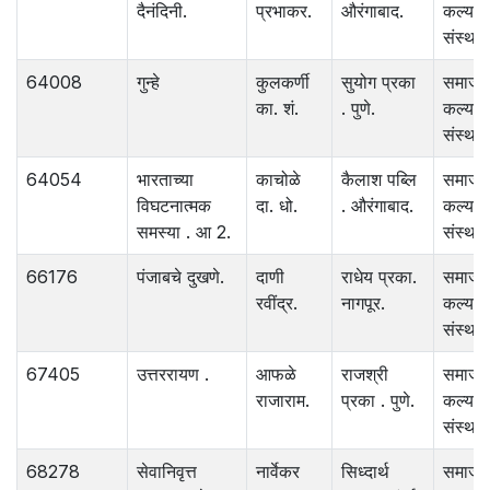
दैनंदिनी.
प्रभाकर.
औरंगाबाद.
कल्याण
संस्था.
64008
गुन्हे
कुलकर्णी
सुयोग प्रका
समाज
का. शं.
. पुणे.
कल्याण
संस्था.
64054
भारताच्या
काचोळे
कैलाश पब्लि
समाज
विघटनात्मक
दा. धो.
. औरंगाबाद.
कल्याण
समस्या . आ 2.
संस्था.
66176
पंजाबचे दुखणे.
दाणी
राधेय प्रका.
समाज
रवींद्र.
नागपूर.
कल्याण
संस्था.
67405
उत्तररायण .
आफळे
राजश्री
समाज
राजाराम.
प्रका . पुणे.
कल्याण
संस्था.
68278
सेवानिवृत्त
नार्वेकर
सिध्दार्थ
समाज