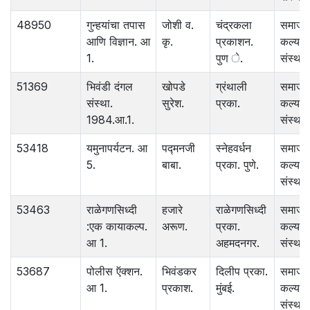
48950
गुन्हयांचा तपास
जोशी व.
चंद्रकला
समाज
आणि विज्ञान. आ
कृ.
प्रकाशन.
कल्याण
1.
पुण े.
संस्था.
51369
भिवंडी दंगल
खोपडे
ग्रंथाली
समाज
संस्था.
सुरेश.
प्रका.
कल्याण
1984.आ.1.
संस्था.
53418
यमुनापर्यटन. आ
पद्मनजी
स्नेहवर्धन
समाज
5.
बाबा.
प्रका. पुणे.
कल्याण
संस्था.
53463
राळेगणसिध्दी
हजारे
राळेगणसिध्दी
समाज
:एक कायाकल्प.
अरूण.
प्रका.
कल्याण
आ 1.
अहमदनगर.
संस्था.
53687
पोलीस ऍक्शन.
भिवंडकर
दिलीप प्रका.
समाज
आ 1.
प्रकाश.
मुंबई.
कल्याण
संस्था.