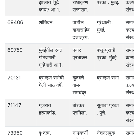
झालात !पुढे
राधाकृष्ण
प्रका . मुंबई.
कल्याण
काय? आ 1.
राजाराम.
संस्था.
69406
शांतिवन.
पाटील
ग्रंथाली .
समाज
बाबासाहेब
मुंबई.
कल्याण
दत्तात्रय.
संस्था.
69759
मुंबईतील रक्त
पवार
पप्पू-प्राची
समाज
गोठवणारी
प्रभाकर.
प्रका. मुंबई.
कल्याण
गुन्हेगारी आ.1.
संस्था.
70131
ब्राम्हण सभेची
गुळवणे
ब्राम्हण सभा
समाज
गेली साठ वर्षे.
वामन
कल्याण
रामचंद्र.
संस्था.
71147
गुजरात
बोरकर
सुगावा प्रका
समाज
हत्याकांड.
प्रमिला.
. पुणे.
कल्याण
संस्था.
73960
वृध्दत्व.
नाडकर्णी
नॅशनलबुक
समाज