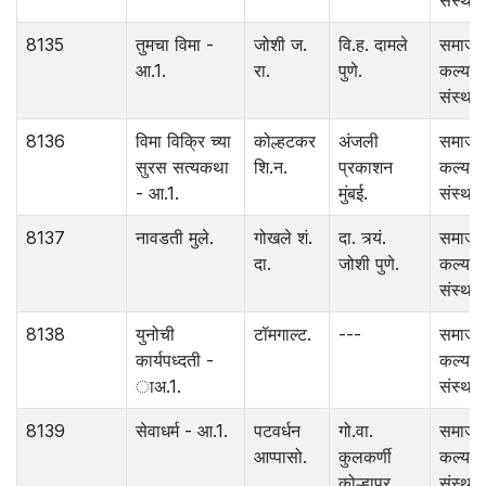
संस्था.
8135
तुमचा विमा -
जोशी ज.
वि.ह. दामले
समाज
आ.1.
रा.
पुणे.
कल्याण
संस्था.
8136
विमा विक्रि च्या
कोल्हटकर
अंजली
समाज
सुरस सत्यकथा
शि.न.
प्रकाशन
कल्याण
- आ.1.
मुंबई.
संस्था.
8137
नावडती मुले.
गोखले शं.
दा. त्र्यं.
समाज
दा.
जोशी पुणे.
कल्याण
संस्था.
8138
युनोची
टॉमगाल्ट.
---
समाज
कार्यपध्दती -
कल्याण
ाअ.1.
संस्था.
8139
सेवाधर्म - आ.1.
पटवर्धन
गो.वा.
समाज
आप्पासो.
कुलकर्णी
कल्याण
कोल्हापूर.
संस्था.