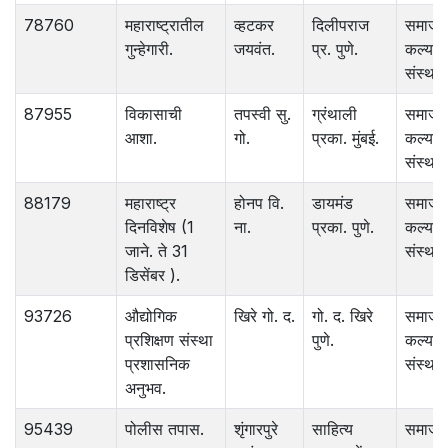
78760
महाराष्ट्रातील
व्हटकर
दिलीपराज
समाज
गुन्हेगारी.
जयवंत.
प्र. पुणे.
कल्याण
संस्था.
87955
विकासाची
तपस्वी सु.
ग्रंथाली
समाज
आशा.
गो.
प्रका. मुंबई.
कल्याण
संस्था.
88179
महाराष्ट्र
होनप वि.
डायमंड
समाज
दिनविशेष (1
ना.
प्रका. पुणे.
कल्याण
जाने. ते 31
संस्था.
डिसेंबर ).
93726
औद्योगिक
खिरे गो. द.
गो. द. खिरे
समाज
प्रशिक्षण संस्था
पुणे.
कल्याण
प्रशासनिक
संस्था.
अनुभव.
95439
पोलीस तपास.
शृंगारपुरे
साहित्य
समाज