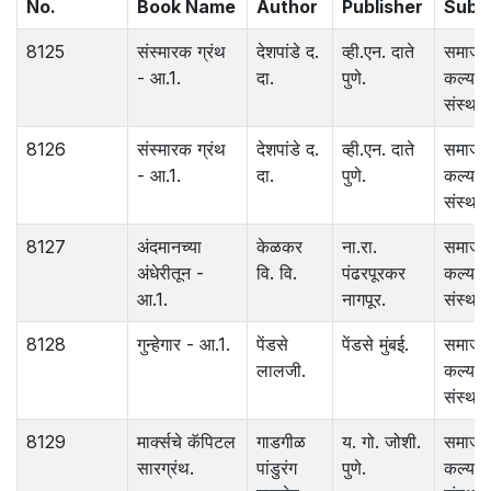
No.
Book Name
Author
Publisher
Subj
8125
संस्मारक ग्रंथ
देशपांडे द.
व्ही.एन. दाते
समाज
- आ.1.
दा.
पुणे.
कल्याण
संस्था.
8126
संस्मारक ग्रंथ
देशपांडे द.
व्ही.एन. दाते
समाज
- आ.1.
दा.
पुणे.
कल्याण
संस्था.
8127
अंदमानच्या
केळकर
ना.रा.
समाज
अंधेरीतून -
वि. वि.
पंढरपूरकर
कल्याण
आ.1.
नागपूर.
संस्था.
8128
गुन्हेगार - आ.1.
पेंडसे
पेंडसे मुंबई.
समाज
लालजी.
कल्याण
संस्था.
8129
मार्क्सचे कॅपिटल
गाडगीळ
य. गो. जोशी.
समाज
सारग्रंथ.
पांडुरंग
पुणे.
कल्याण