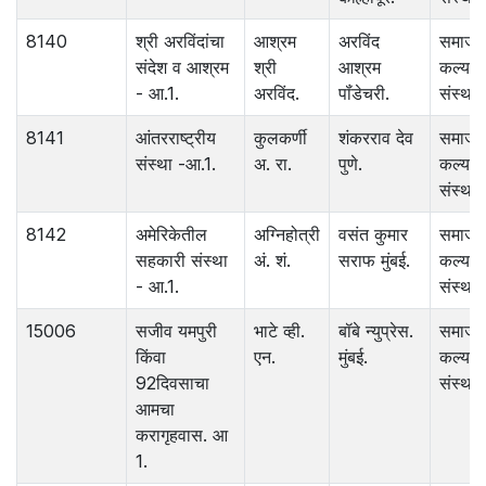
8140
श्री अरविंदांचा
आश्रम
अरविंद
समाज
संदेश व आश्रम
श्री
आश्रम
कल्याण
- आ.1.
अरविंद.
पॉंडेचरी.
संस्था.
8141
आंतरराष्ट्रीय
कुलकर्णी
शंकरराव देव
समाज
संस्था -आ.1.
अ. रा.
पुणे.
कल्याण
संस्था.
8142
अमेरिकेतील
अग्निहोत्री
वसंत कुमार
समाज
सहकारी संस्था
अं. शं.
सराफ मुंबई.
कल्याण
- आ.1.
संस्था.
15006
सजीव यमपुरी
भाटे व्ही.
बॉबे न्युप्रेस.
समाज
किंवा
एन.
मुंबई.
कल्याण
92दिवसाचा
संस्था.
आमचा
करागृहवास. आ
1.