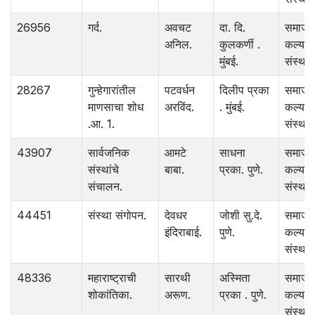
26956
गर्द.
अवचट
दा. दि.
समाज
अनिल.
कुलकर्णी .
कल्याण
मुंबई.
संस्था.
28267
गुन्हेगारांतील
पटवर्धन
दिलीप प्रका
समाज
माणसाचा शोध
अरविंद.
. मुंबई.
कल्याण
.आ. 1.
संस्था.
43907
सार्वजनिक
आमटे
साधना
समाज
संस्थांचे
बाबा.
प्रका. पुणे.
कल्याण
संचालन.
संस्था.
44451
संस्था संगोपन.
देवधर
जोशी सु.दे.
समाज
इंदिराबाई.
पुणे.
कल्याण
संस्था.
48336
महाराष्ट्राची
सारथी
अस्मिता
समाज
शोकांतिका.
अरूण.
प्रका . पुणे.
कल्याण
संस्था.