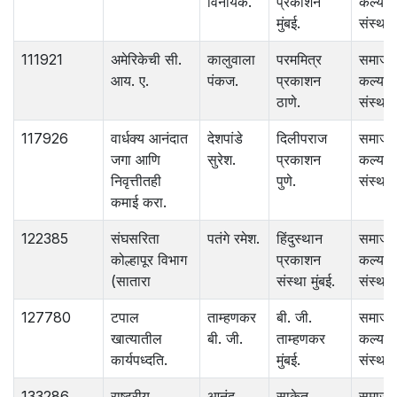
विनायक.
प्रकाशन
कल्याण
मुंबई.
संस्था.
111921
अमेरिकेची सी.
कालुवाला
परममित्र
समाज
आय. ए.
पंकज.
प्रकाशन
कल्याण
ठाणे.
संस्था.
117926
वार्धक्य आनंदात
देशपांडे
दिलीपराज
समाज
जगा आणि
सुरेश.
प्रकाशन
कल्याण
निवृत्तीतही
पुणे.
संस्था.
कमाई करा.
122385
संघसरिता
पतंगे रमेश.
हिंदुस्थान
समाज
कोल्हापूर विभाग
प्रकाशन
कल्याण
(सातारा
संस्था मुंबई.
संस्था.
127780
टपाल
ताम्हणकर
बी. जी.
समाज
खात्यातील
बी. जी.
ताम्हणकर
कल्याण
कार्यपध्दति.
मुंबई.
संस्था.
133286
राष्ट्रीय
आनंद
साकेत
समाज