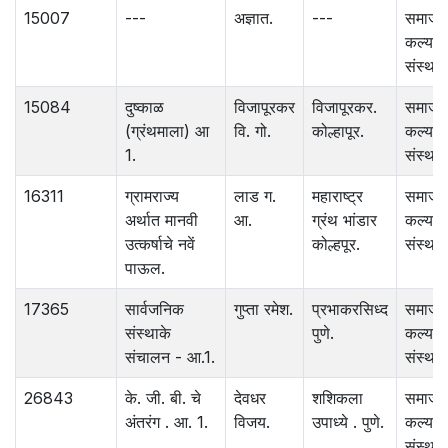
15007
---
अज्ञात.
---
समाज
कल्याण
संस्था.
15084
दुष्काळ
विजापूरकर
विजापूरकर.
समाज
(ग्रंथमाला) आ
वि. गो.
कोल्हापूर.
कल्याण
1.
संस्था.
16311
ग्रामराज्य
लाड ग.
महाराष्ट्र
समाज
अर्थात मानवी
आ.
ग्रंथ भांडार
कल्याण
उत्कर्षाचे नवें
कोल्हपूर.
संस्था.
पाऊल.
17365
सार्वजनिक
गुप्ता रमेश.
प्रभाकरसिध्द
समाज
संस्थाके
पुणे.
कल्याण
संचालन - आ.1.
संस्था.
26843
के. जी. बी. चे
देवधर
शशिकला
समाज
अंतरंग . आ. 1.
विजय.
उपाध्ये . पुणे.
कल्याण
संस्था.