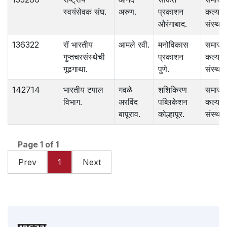
स्वयंसेवक संघ.
अरुण.
प्रकाशन
कल्याण
औरंगाबाद.
संस्था.
136322
रॉ भारतीय
आमले रवी.
मनोविकास
समाज
गुप्तचरसंस्थेची
प्रकाशन
कल्याण
गूढगाथा.
पुणे.
संस्था.
142714
भारतीय टपाल
गवळे
शशिकिरण
समाज
विभाग.
अरविंद
पब्लिकेशन
कल्याण
बापूराव.
कोल्हापूर.
संस्था.
Page 1 of 1
Prev
1
Next