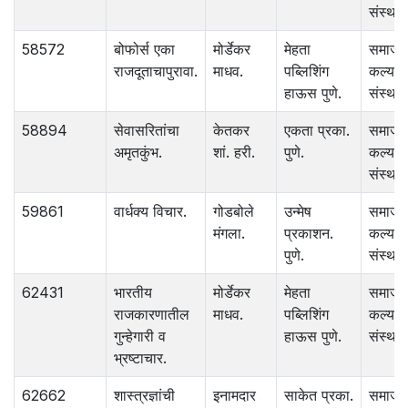
संस्था.
58572
बोफोर्स एका
मोर्डेकर
मेहता
समाज
राजदूताचापुरावा.
माधव.
पब्लिशिंग
कल्याण
हाऊस पुणे.
संस्था.
58894
सेवासरितांचा
केतकर
एकता प्रका.
समाज
अमृतकुंभ.
शां. हरी.
पुणे.
कल्याण
संस्था.
59861
वार्धक्य विचार.
गोडबोले
उन्मेष
समाज
मंगला.
प्रकाशन.
कल्याण
पुणे.
संस्था.
62431
भारतीय
मोर्डेकर
मेहता
समाज
राजकारणातील
माधव.
पब्लिशिंग
कल्याण
गुन्हेगारी व
हाऊस पुणे.
संस्था.
भ्रष्टाचार.
62662
शास्त्रज्ञांची
इनामदार
साकेत प्रका.
समाज