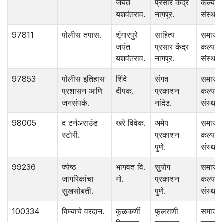
जयंत
प्रसार केंद्र
कल्याण
यशवंतराव.
नागपूर.
संस्था.
97811
पोलीस तपास.
शृंगारपुरे
साहित्य
समाज
जयंत
प्रसार केंद्र
कल्याण
यशवंतराव.
नागपूर.
संस्था.
97853
पोलीस इतिहास
शिंदे
संगत
समाज
प्रशासन आणि
दीपक.
प्रकाशन
कल्याण
जनसंपर्क.
नांदेड.
संस्था.
98005
द टर्नअराउंड
खरे विवेक.
अमेय
समाज
स्टोरी.
प्रकाशन
कल्याण
पुणे.
संस्था.
99236
ज्येष्ठ
भागवत वि.
सुयोग
समाज
जागरिकांचा
गो.
प्रकाशन
कल्याण
सुखसोबती.
पुणे.
संस्था.
100334
विम्याचे वरदान.
कुळकर्णी
फुलराणी
समाज