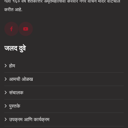
गेली १६० वर्षे शतकोत्तर अमृतमहोत्सवी करवीर नगर वाचन मंदिर वाटचाल
करीत आहे.
जलद दुवे
होम
आमची ओळख
संचालक
पुस्तके
उपक्रम आणि कार्यक्रम