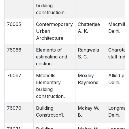
building
constructiojn.
76065
Contermoporary
Chatterjee
Macmilla
Urban
A. K.
Delhi.
Architecture.
76066
Elements of
Rangwala
Charotar
estimating and
S. C.
stall India
costing.
76067
Mitchells
Moxley
Allied pub
Elementary
Raymond.
Delhi.
building
construction.
76070
Bullding
Mckay W.
Longman
Constrction1.
B.
Delhi.