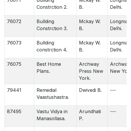
76071
Bullding
Mckay W.
Longman
Constrction 2.
B.
Delhi.
76072
Bullding
Mckay W.
Longman
Constrction 3.
B.
Delhi.
76073
Bullding
Mckay W.
Longman
constrction 4.
B.
Delhi.
76075
Best Home
Archway
Archway 
Plans.
Press New
New York
York.
79441
Remedial
Dwivedi B.
---
Vaastushastra.
87495
Vastu Vidya in
Arundhati
---
Manasollasa.
P.