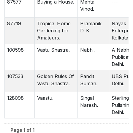
87577
Buying a House.
Mehta
---
Vinod.
87719
Tropical Home
Pramanik
Nayak
Gardening for
D. K.
Enterpris
Amateurs.
Kolkata.
100598
Vastu Shastra.
Nabhi.
A Nabhi
Publicati
Delhi.
107533
Golden Rules Of
Pandit
UBS Publ
Vastu Shastra.
Suman.
Delhi.
128098
Vaastu.
Singal
Sterling
Naresh.
Pulishin
Delhi.
Page 1 of 1