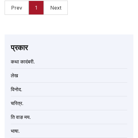
Prev
1
Next
प्रकार
कथा कादंबरी.
लेख
विनोद.
चरित्र.
ति वाङ मय.
भाषा.