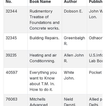
No.
Book Name
Author
Publishe
32344
Rudimentory
Dobson E.
John Wea
Treatise of
Lon.
Foundations and
Concrete works.
32345
Building Repairs.
Greenbalgh
Odhaons 
R.
39235
Heating and air
Allen John
U.S.Infot
Conditionning.
R.
Lab Bomb
40597
Everything you
White
Pocket N.
want to Know
John.
about T.M. In.
How to do it.
76063
Mitchells
Nield
Allied pu
Advanced
Denzil.
Delhi.