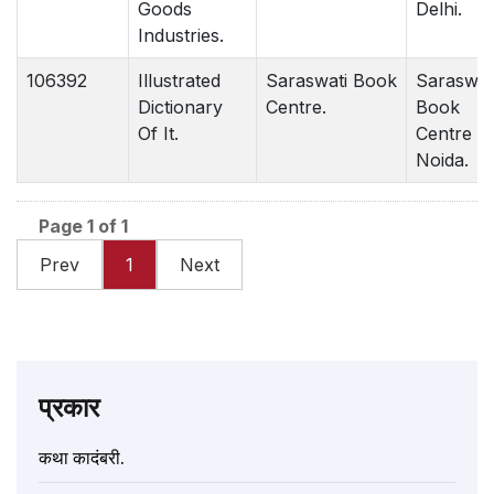
Goods
Delhi.
Industries.
106392
Illustrated
Saraswati Book
Saraswat
Dictionary
Centre.
Book
Of It.
Centre
Noida.
Page 1 of 1
Prev
1
Next
प्रकार
कथा कादंबरी.