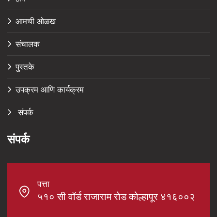
आमची ओळख
संचालक
पुस्तके
उपक्रम आणि कार्यक्रम
संपर्क
संपर्क
पत्ता
५१० सी वॉर्ड राजाराम रोड कोल्हापूर ४१६००२