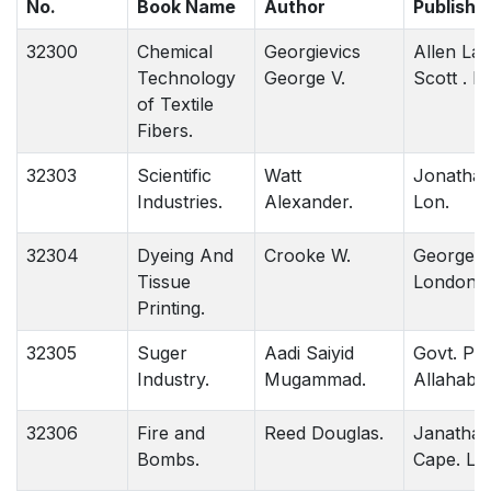
No.
Book Name
Author
Publishe
32300
Chemical
Georgievics
Allen La
Technology
George V.
Scott . L
of Textile
Fibers.
32303
Scientific
Watt
Jonathan
Industries.
Alexander.
Lon.
32304
Dyeing And
Crooke W.
George Be
Tissue
London.
Printing.
32305
Suger
Aadi Saiyid
Govt. Pre
Industry.
Mugammad.
Allahaba
32306
Fire and
Reed Douglas.
Janatha
Bombs.
Cape. Lo