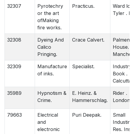
32307
Pyrotechry
Practicus.
Ward loc
or the art
Tyler . L
ofMaking
fire works.
32308
Dyeing And
Crace Calvert.
Palmen 
Calico
House.
Pringing.
Manchest
32309
Manufacture
Specialist.
Industry
of inks.
Book .
Calcutta.
35989
Hypnotism &
E. Heinz. &
Rider .
Crime.
Hammerschlag.
London.
79663
Electrical
Puri Deepak.
Small
and
Industire
electronic
Res. Ins.