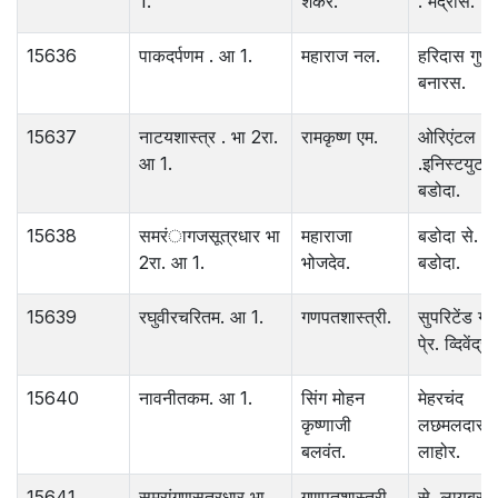
1.
शंकर.
. मद्रास.
15636
पाकदर्पणम . आ 1.
महाराज नल.
हरिदास गुप्त 
बनारस.
15637
नाटयशास्त्र . भा 2रा.
रामकृष्ण एम.
ओरिएंटल
आ 1.
.इनिस्टयुट .
बडोदा.
15638
समरंागजसूत्रधार भा
महाराजा
बडोदा से. ला
2रा. आ 1.
भोजदेव.
बडोदा.
15639
रघुवीरचरितम. आ 1.
गणपतशास्त्री.
सुपरिटेंड गव्
पे्र. व्दिवेंद्रम
15640
नावनीतकम. आ 1.
सिंग मोहन
मेहरचंद
कृष्णाजी
लछमलदास .
बलवंत.
लाहोर.
15641
समरांगणसूत्रधार भा
गणपतशास्त्री.
से. लायब्ररी