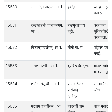
15630
नागानंदम नाटक. आ 1.
हर्षदेव.
ज. ह . गुप्ता.
बनारस.
15631
खंडखाद्यकं नामकरणम्.
बम्हगुप्ताचार्य
कलकत्ता
आ 1.
श्री.
युनिव्हसिटी.
कलकता.
15632
विश्‍वगुणादर्शचम्. आ 1.
योगी बा. ग.
पांडुरंग जाव
मंबई.
15633
भारत मंजरी . आ 1.
द्रविड के. एस.
बापट आदित
ब्रदर्स . पुणे.
15634
श्‍लोकार्धसूची . आ 1.
सातवळेकर
सातवळेकर .
श्रीपाद
औंध.
दामोदर.
15635
प्रताप रूद्रीयम . आ
शास्त्री राम
बाळ मनोरमा 