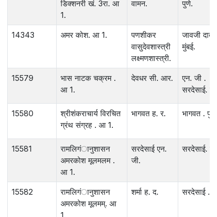
डिक्शनरी खं. 3रा. आ
वामन.
पुणे.
1.
14343
अमर कोश. आ 1.
पणशीकर
जावजी दादज
वासुदेवशास्त्री
मुंबई.
लक्ष्मणशास्त्री.
15579
भास नाटक चक्रम .
देवधर सी. आर.
एन. जी .
आ 1.
सरदेसाई. पुण
15580
श्रीशंकराचार्य विरचित
भागवत ह. र.
भागवत . पुणे
ग्रंथ संग्रह . आ 1.
15581
रामलिगंानुशासन
सरदेसाई एन.
सरदेसाई. पुण
अमरकोश मूलमलम .
जी.
आ 1.
15582
रामलिगंानुशासन
शर्मा ह. द.
सरदेसाई . पु
अमरकोश मूलमम्. आ
1.