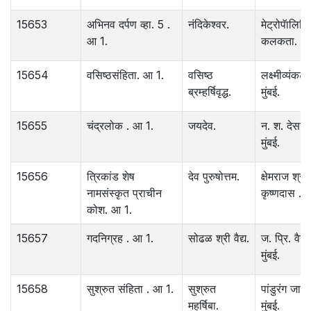
15653
अभिनव दर्पण व्हा. 5 .
नंदिकेश्‍वर.
मेट्रोपॅालिट
आ 1.
कलकता.
15654
वसिष्ठसंहिता. आ 1.
वसिष्ठ
लक्ष्मीव्यंकटेश
ब्रम्हर्षिवृद्ध.
मुंबई.
15655
चंद्रलोक . आ 1.
जयदेव.
न. श. देसाई.
मुंबई.
15656
त्रिकांड शेष
देव पुरुषोत्तम.
क्षेमराज श्री
नामसंस्कृत प्राचीन
कृष्णदास . मु
कोश. आ 1.
15657
गदनिग्रह . आ 1.
सोढळ श्री वैद्य.
ज. प्रि. वैद्य 
मुंबई.
15658
सुश्रुत संहिता . आ 1.
सुश्रुत
पांडुरंग जाव
महर्षिबा.
मुंबई.