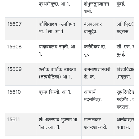
प्रथमोगुच्छ. आ 1.
शंभुजतुगजानन
मुंबई.
शर्मा.
15607
कौशिताक्ष्य -उपनिषद
बेलवलकर
लॉ. प्रि.ं प्
भा. 1ला. आ 1.
वासुदेव.
मद्रास.
15608
याज्ञवक्लय स्मृती. आ
करंदीकर दा.
सी. एस. डोळ
1.
कृ.
मुंबई.
15609
श्‍लोक वार्तिेक व्याख्या
रामनाथशास्त्री
विश्‍वविद्याल
(तत्पर्यटिका) आ 1.
शे. क.
.मद्रास.
15610
ब्रम्ह सिध्दी. आ 1.
आचार्य
सुपरिनटेंडोर
मदनमित्र.
गर्व्हर्मेंट . प्र.
मद्रास.
15611
शंाकरपाद भुषणम भा.
मारूलकर
आनंदाश्रम छ
1ला. आ . 1.
शंकरशास्त्री.
बनारस.