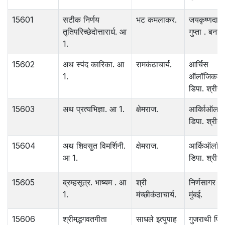
15601
सटीक निर्णय
भट कमलाकर.
जयकृष्णदास
तृतिपरिच्छेदोत्तारार्ध. आ
गुप्ता . बनार
1.
15602
अथ स्पंद कारिका. आ
रामकंठाचार्य.
आर्चिस
1.
ऑलॉजिकल
डिपा. श्रीनग
15603
अथ प्रत्यभिज्ञा. आ 1.
क्षेमराज.
आर्किाऑलॉ
डिपा. श्रीनग
15604
अथ शिवसुत विमर्शिनी.
क्षेमराज.
आर्किऑलॉ
आ 1.
डिपा. श्रीनग
15605
ब्रम्हसूत्र. भाष्यम . आ
श्री
निर्णसागर छा
1.
मंच्छीकंठाचार्य.
मुंबई.
15606
श्रीमद्भगवतगीता
साधले इत्युपाह
गुजराथी प्रि. 