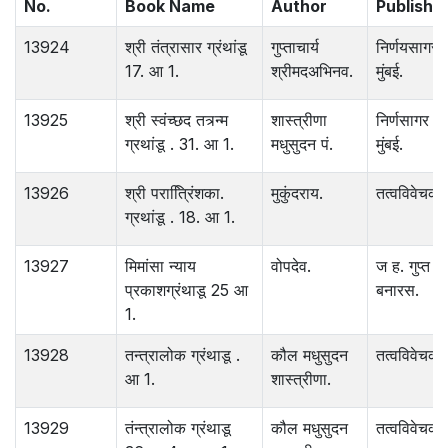
No.
Book Name
Author
Publishe
13924
श्री तंत्रासार ग्रंथांडू
गुप्ताचार्य
निर्णयसागरछ
17. आ 1.
श्रीमदअभिनव.
मुंबई.
13925
श्री स्वंच्छद तत्र्न्म
शास्त्रीणा
निर्णसागर छा
ग्रथांडू . 31. आ 1.
मधुसुदन पं.
मुंबई.
13926
श्री परात्रििंशका.
मुकुंदराय.
तत्वविवेचक म
ग्रथांडू . 18. आ 1.
13927
मिमांसा न्याय
वोपदेव.
ज ह. गुप्त .
प्रकाशग्रंथाडू 25 आ
बनारस.
1.
13928
तन्त्रालोक ग्रंथाडू .
कौल मधुसुदन
तत्वविवेचक म
आ 1.
शास्त्रीणा.
13929
तंन्त्रालोक ग्रंथाडू
कौल मधुसुदन
तत्वविवेचक म