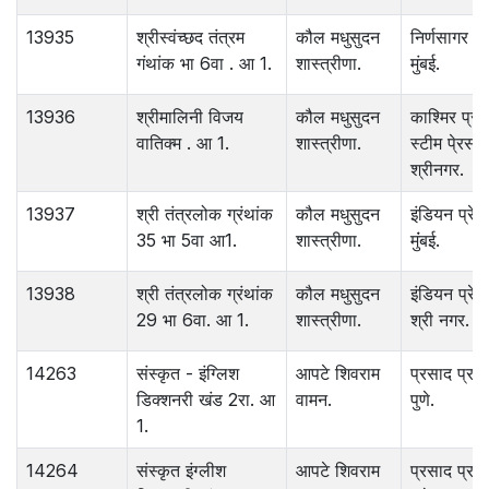
13935
श्रीस्वंच्छद तंत्रम
कौल मधुसुदन
निर्णसागर छा
गंथांक भा 6वा . आ 1.
शास्त्रीणा.
मुंबई.
13936
श्रीमालिनी विजय
कौल मधुसुदन
काश्मिर प्रण
वातिक्म . आ 1.
शास्त्रीणा.
स्टीम पे्रस.
श्रीनगर.
13937
श्री तंत्रलोक ग्रंथांक
कौल मधुसुदन
इंडियन प्रेस
35 भा 5वा आ1.
शास्त्रीणा.
मुंंबई.
13938
श्री तंत्रलोक ग्रंथांक
कौल मधुसुदन
इंडियन प्रेस
29 भा 6वा. आ 1.
शास्त्रीणा.
श्री नगर.
14263
संस्कृत - इंग्लिश
आपटे शिवराम
प्रसाद प्रका
डिक्शनरी खंड 2रा. आ
वामन.
पुणे.
1.
14264
संस्कृत इंग्लीश
आपटे शिवराम
प्रसाद प्रका