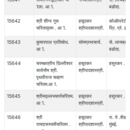
1ला. आ 1.
बडोदा.
15642
श्री शीग्व गुरू
हसूरकर
कोऑापरेटीव्
चरितामृतम . आ 1.
श्रीपादशास्त्री.
प्रि. प्रे. इंदू
15643
कुमारपाल प्रतिबोध.
सोमप्रभाचार्य.
से. लायब्ररी
आ 1.
बडोदा.
15644
चरमक्षत्रीय दिल्लीश्‍वर
हसूरकर
हसुरकर . इंद
सार्वभौम श्री.
श्रीपादशास्त्री.
पृथवीराज चव्हाण
चरितम.आ 1.
15645
श्रीमद्ल्लभचार्यचरितम.
हसूरकर
हसुरकर . इंद
आ 1.
श्रीपादशास्त्री.
15646
श्री
हसूरकर
रा. ये .शेंडगे 
रामदासस्वमीचरितम .
श्रीपादशास्त्री.
मुंबई.