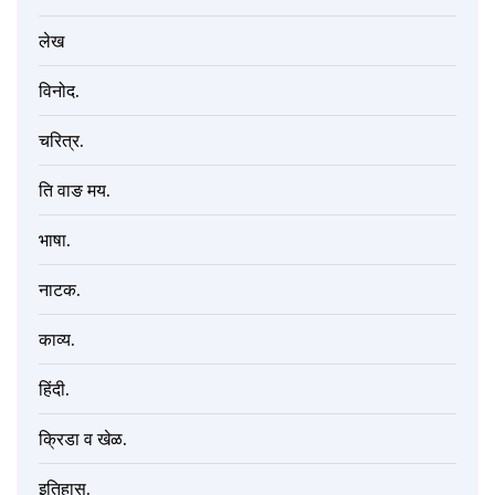
लेख
विनोद.
चरित्र.
ति वाङ मय.
भाषा.
नाटक.
काव्य.
हिंदी.
क्रिडा व खेळ.
इतिहास.