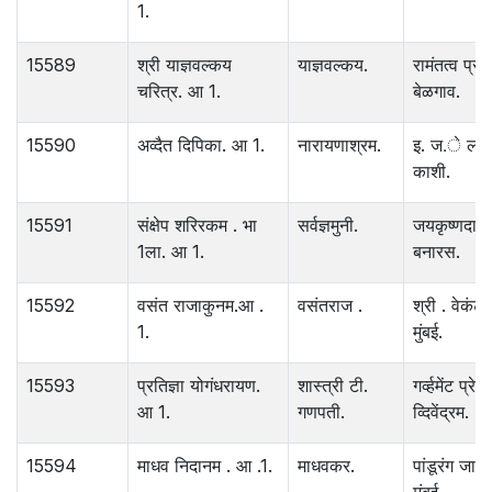
1.
15589
श्री याज्ञवल्कय
याज्ञवल्कय.
रामंतत्व प्र
चरित्र. आ 1.
बेळगाव.
15590
अव्दैत दिपिका. आ 1.
नारायणाश्रम.
इ. ज.े ला
काशी.
15591
संक्षेप शरिरकम . भा
सर्वज्ञमुनी.
जयकृष्णदास
1ला. आ 1.
बनारस.
15592
वसंत राजाकुनम.आ .
वसंतराज .
श्री . वेकंटेश्
1.
मुंबई.
15593
प्रतिज्ञा योगंधरायण.
शास्त्री टी.
गर्व्हमेंट प्रेस.
आ 1.
गणपती.
व्दिवेंद्रम.
15594
माधव निदानम . आ .1.
माधवकर.
पांडूरंग जाव