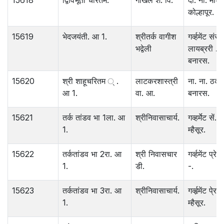
15618
द्विविभूती चरितम.
गोखले श. वि.
दा. ना. मोघे.
कोल्हापूर.
15619
भेदजयंती. आ 1.
श्रीतर्क वागीश
गर्व्हमेंट संस्
भद्वेली
लायब्ररी .
बनारस.
15620
श्री शाहूचरितम ् .
लाटकरशास्त्री
ना. ना. ठका
आ 1.
वा. आ.
बनारस.
15621
तर्क तांडव भा 1ला. आ
श्रीनिवासाचार्य.
गव्हर्मेट सें. प्
1.
म्हैसूर.
15622
तर्कतांडव भा 2रा. आ
श्री निवासचार
गर्व्हमेंट प्रे. 
1.
डी.
-.
15623
तर्कतांडव भा 3रा. आ
श्रीनिवासाचार्य.
गर्व्हृमेंट पे्रस
1.
म्हैसूर.