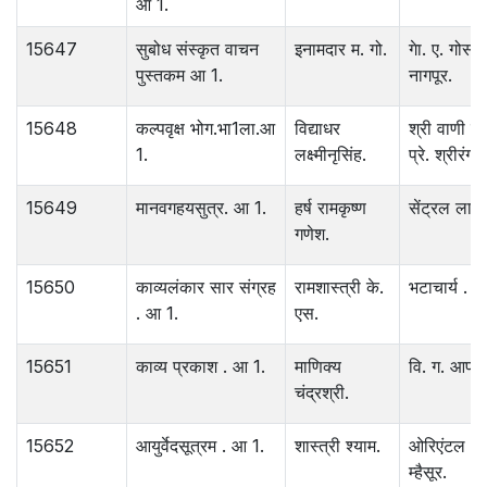
आ 1.
15647
सुबोध संस्कृत वाचन
इनामदार म. गो.
गेा. ए. गोसाव
पुस्तकम आ 1.
नागपूर.
15648
कल्पवृक्ष भोग.भा1ला.आ
विद्याधर
श्री वाणी व
1.
लक्ष्मीनृसिंह.
प्रे. श्रीरंग.
15649
मानवगहयसुत्र. आ 1.
हर्ष रामकृष्ण
सेंट्रल लायब
गणेश.
15650
काव्यलंकार सार संग्रह
रामशास्त्री के.
भटाचार्य . ब
. आ 1.
एस.
15651
काव्य प्रकाश . आ 1.
माणिक्य
वि. ग. आपटे.
चंद्रश्री.
15652
आयुर्वेदसूत्रम . आ 1.
शास्त्री श्याम.
ओरिएंटल .ल
म्हैसूर.