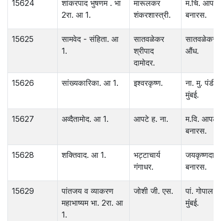
15624
शांकरपाद भुषणम . भा
मारूलकर
म.चि. आपटे 
2रा. आ 1.
शंकरशास्त्री.
बनारस.
15625
सामवेद - संहिता. आ
सातवळेकर
सातवळेकर .
1.
श्रीपाद
औंध.
दामोदर.
15626
सांख्यकारिका. आ 1.
इश्‍वरकृष्ण.
ना. मु. पंडीत
मुंबई.
15627
अव्दैतामोद. आ 1.
आपटे ह. ना.
म.वि. आपटे.
बनारस.
15628
शक्तिवाद. आ 1.
भट्टाचार्य
जयकृष्णदास ग
गंगाधर.
बनारस.
15629
पांतजय व व्याकरण
जोशी जी. एस.
पां. गोपाल . 
महाभाष्यम भा. 2रा. आ
मुंंबई.
1.